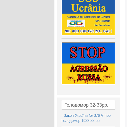
Голодомор 32-33рр.
-
Закон України № 376-V про
Голодомор 1932-33 рр.