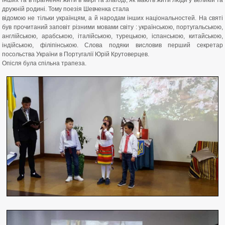
інших та в прагненні жити в мирі та злагоді, як мають жити люди у великій та
дружній родині. Тому поезія Шевченка стала
відомою не тільки українцям, а й народам інших національностей. На святі
був прочитаний заповіт різними мовами світу : українською, португальською,
англійською, арабською, італійською, турецькою, іспанською, китайською,
індійською, філіпінською. Слова подяки висловив перший секретар
посольства України в Португалії Юрій Крутоверцев.
Опісля була спільна трапеза.