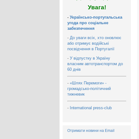
Увага!
-
Українсько-португальська
угода про соціальне
забезпечення
-
До уваги всіх, хто оновлює
або отримує водійські
посвідчення в Португалії
-
У відпустку в Україну
власним автотранспортом до
60 днів
-
«Шлях Перемоги» -
громадсько-політичний
тижневик
-
International press-club
Отримати новини на Email