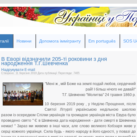
галії
Новини
Допомога іммігранту
Em português
SOS Uc
В Еворі відзначили 205-ті роковини з дня
народження Т.Г.Шевченка
Надрукувати
E-mail
Створено: 11 березня 2019
Дата публікації
Перегляди: 7465
"Мені ж , мій Боже на землі подай любов, сердечний
рай! І більш нічого не давай!"
Т.Г. Шевченко "Молитва" 24 травня 1860 р.
10 березня 2019 року , у Неділю Прощення, після
Святої Літургії українською недільною школою
разом із осередком Спілки українців та громадою українців міста Евура було
проведено свято " Є в Шевченка дата народження - дати смерті в Шевченка
немає! " Зараз ми живемо в інші часи, але слово великого Кобзаря живе у
серці кожного українця. Сила будь - якого народу в його єдності, у повазі до