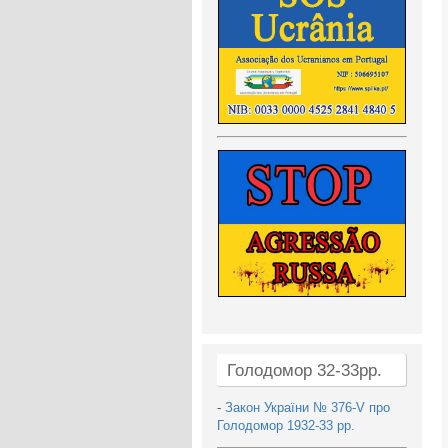
Голодомор 32-33рр.
-
Закон України № 376-V про
Голодомор 1932-33 рр.