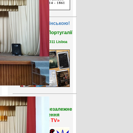
Читати Українською!
Бібліотека у Португалії
R. Saco 1, 1150-311 Lisboa
Громадське незалежне
телебачення
«Тризуб TV»