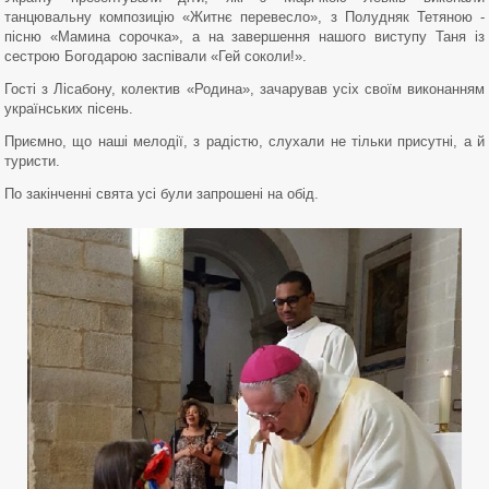
танцювальну композицію «Житнє перевесло», з Полудняк Тетяною -
пісню «Мамина сорочка», а на завершення нашого виступу Таня із
сестрою Богодарою заспівали «Гей соколи!».
Гості з Лісабону, колектив «Родина», зачарував усіх своїм виконанням
українських пісень.
Приємно, що наші мелодії, з радістю, слухали не тільки присутні, а й
туристи.
По закінченні свята усі були запрошені на обід.