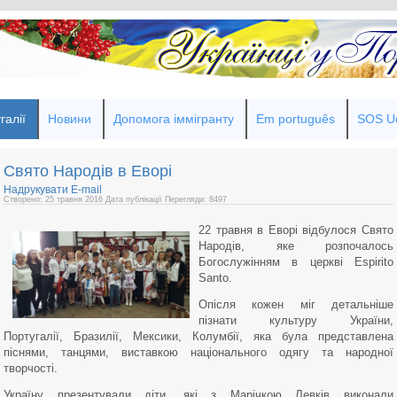
галії
Новини
Допомога іммігранту
Em português
SOS Uc
Cвято Народів в Еворі
Надрукувати
E-mail
Створено: 25 травня 2016
Дата публікації
Перегляди: 8497
22 травня в Еворі відбулося Cвято
Народів, яке розпочалось
Богослужінням в церкві Espirito
Santo.
Опісля кожен міг детальніше
пізнати культуру України,
Португалії, Бразилії, Мексики, Колумбії, яка була представлена
піснями, танцями, виставкою національного одягу та народної
творчості.
Україну презентували діти, які з Марічкою Левків виконали