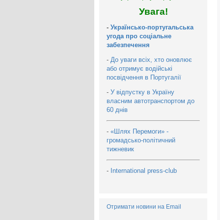
Увага!
-
Українсько-португальська
угода про соціальне
забезпечення
-
До уваги всіх, хто оновлює
або отримує водійські
посвідчення в Португалії
-
У відпустку в Україну
власним автотранспортом до
60 днів
-
«Шлях Перемоги» -
громадсько-політичний
тижневик
-
International press-club
Отримати новини на Email