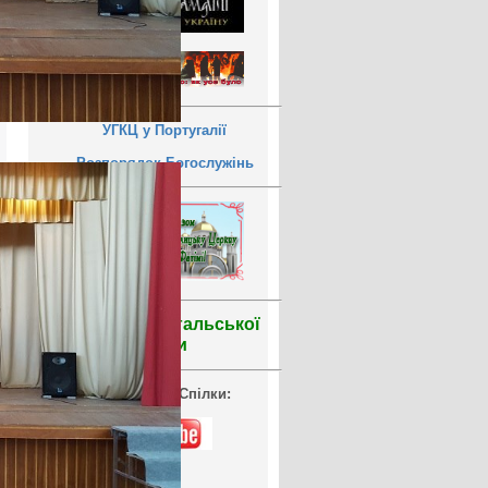
УГКЦ у Португалії
Розпорядок Богослужінь
Уроки португальської
мови
Відеоархів Спілки: