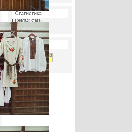
Статистика
Перегляди статей
23950946
Лічильник