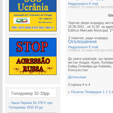
Надрукувати
E-mail
Створено: 23 червня 2011
Дата публ
Ша
Чергові збори осередку міст
25.06.2011., об 11.00. за ад
Edifício Mercado Municipal, 1º
З повагою, рада осередку
Оголошення
Надрукувати
E-mail
Створено: 28 травня 2011
Дата публ
До уваги українців, що прожи
містах Анадія, Курія, Куїмбр
Байру,Олівейра ди Азімейш,
Консульство
Детальніше...
Сторінка 4 із 4
«
Початок
Попередня
1
2
3
Голодомор 32-33рр.
-
Закон України № 376-V про
Голодомор 1932-33 рр.