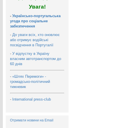
Увага!
-
Українсько-португальська
угода про соціальне
забезпечення
-
До уваги всіх, хто оновлює
або отримує водійські
посвідчення в Португалії
-
У відпустку в Україну
власним автотранспортом до
60 днів
-
«Шлях Перемоги» -
громадсько-політичний
тижневик
-
International press-club
Отримати новини на Email