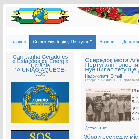
Головна
Спілка Українців у Португалії
Новини
Допомог
Campanha Geradores
Осередок міста Аґе
e Estações de Energia
Португалії поповни
Ucrânia
муніципалітету ще
“A UNIÃO AQUECE-
NOS”
Надрукувати
E-mail
Створено: 03 липня 2011
Дата публ
16 
Спі
Бан
дес
міс
Sab
Детальніше...
Збори осередку мі