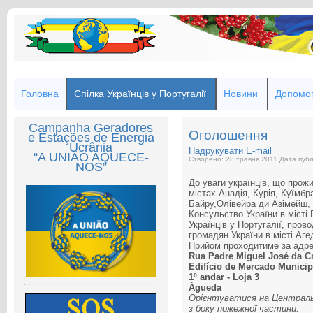
Головна
Спілка Українців у Португалії
Новини
Допомог
Campanha Geradores
Оголошення
e Estações de Energia
Ucrânia
Надрукувати
E-mail
“A UNIÃO AQUECE-
Створено: 28 травня 2011
Дата публ
NOS”
До уваги українців, що прожи
містах Анадія, Курія, Куїмбр
Байру,Олівейра ди Азімейш,
Консульство України в місті
Українців у Португалії, про
громадян України в місті Аґе
Прийом проходитиме за адр
Rua Padre Miguel José da C
Edifício de Mercado Municip
1º andar - Loja 3
Águeda
Орієнтуватися на Центральну
з боку пожежної частини.