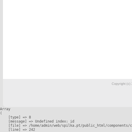
Copyright (c)
Array

(

    [type] => 8

    [message] => Undefined index: id

    [file] => /home/admin/web/spilka.pt/public_html/components/c
    [line] => 242
