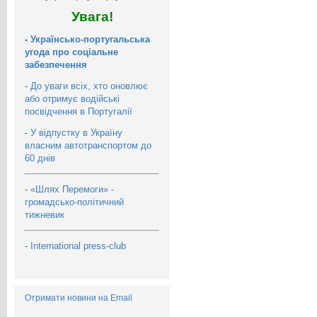
Увага!
-
Українсько-португальська
угода про соціальне
забезпечення
-
До уваги всіх, хто оновлює
або отримує водійські
посвідчення в Португалії
-
У відпустку в Україну
власним автотранспортом до
60 днів
-
«Шлях Перемоги» -
громадсько-політичний
тижневик
-
International press-club
Отримати новини на Email