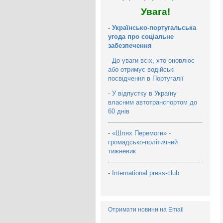
Увага!
-
Українсько-португальська
угода про соціальне
забезпечення
-
До уваги всіх, хто оновлює
або отримує водійські
посвідчення в Португалії
-
У відпустку в Україну
власним автотранспортом до
60 днів
-
«Шлях Перемоги» -
громадсько-політичний
тижневик
-
International press-club
Отримати новини на Email