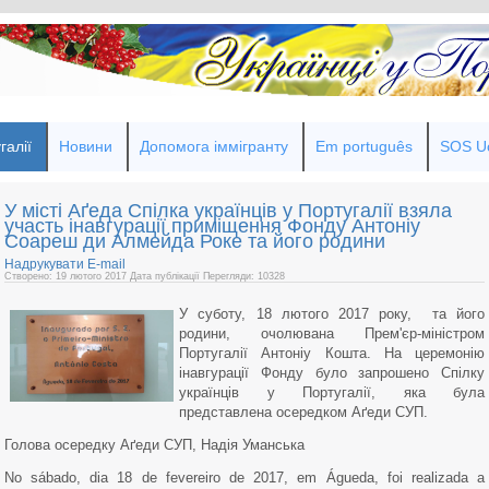
галії
Новини
Допомога іммігранту
Em português
SOS Uc
У місті Аґеда Спілка українців у Португалії взяла
участь інавгурації приміщення Фонду Антоніу
Соареш ди Алмейда Роке та його родини
Надрукувати
E-mail
Створено: 19 лютого 2017
Дата публікації
Перегляди: 10328
У суботу, 18 лютого 2017 року, та його
родини, очолювана Прем'єр-міністром
Португалії Антоніу Кошта. На церемонію
інавгурації Фонду було запрошено Спілку
українців у Португалії, яка була
представлена осередком Аґеди СУП.
Голова осередку Аґеди СУП, Надія Уманська
No sábado, dia 18 de fevereiro de 2017, em Águeda, foi realizada a