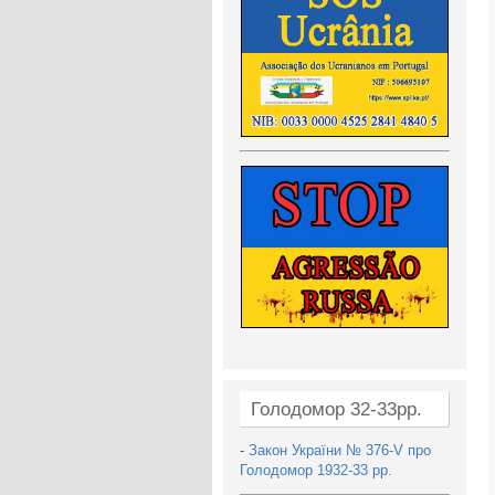
Голодомор 32-33рр.
-
Закон України № 376-V про
Голодомор 1932-33 рр.