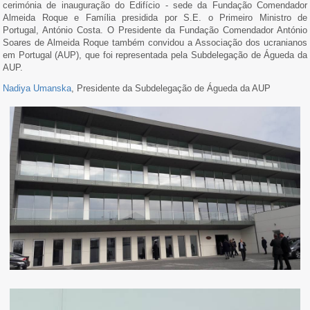
cerimónia de inauguração do Edifício - sede da Fundação Comendador
Almeida Roque e Família presidida por S.E. o Primeiro Ministro de
Portugal, António Costa. O Presidente da Fundação Comendador António
Soares de Almeida Roque também convidou a Associação dos ucranianos
em Portugal (AUP), que foi representada pela Subdelegação de Águeda da
AUP.
Nadiya Umanska
, Presidente da Subdelegação de Águeda da AUP