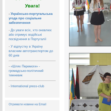
Увага!
-
Українсько-португальська
угода про соціальне
забезпечення
-
До уваги всіх, хто оновлює
або отримує водійські
посвідчення в Португалії
-
У відпустку в Україну
власним автотранспортом до
60 днів
-
«Шлях Перемоги» -
громадсько-політичний
тижневик
-
International press-club
Отримати новини на Email