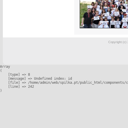
Copyright (c)
Array

(

    [type] => 8

    [message] => Undefined index: id

    [file] => /home/admin/web/spilka.pt/public_html/components/c
    [line] => 242
