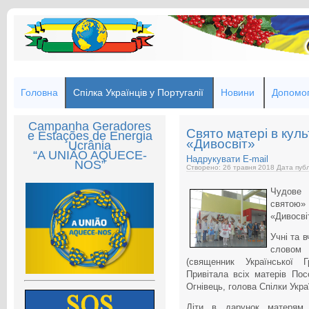
Головна
Спілка Українців у Португалії
Новини
Допомог
Campanha Geradores
Свято матері в кул
e Estações de Energia
«Дивосвіт»
Ucrânia
“A UNIÃO AQUECE-
Надрукувати
E-mail
NOS”
Створено: 26 травня 2018
Дата публ
Чудове 
святою» 
«Дивосві
Учні та 
словом 
(священник Української Г
Привітала всіх матерів Пос
Огнівець, голова Спілки Укр
Діти в дарунок матерям 