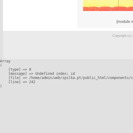
{module 
Copyright (c)
Array

(

    [type] => 8

    [message] => Undefined index: id

    [file] => /home/admin/web/spilka.pt/public_html/components/c
    [line] => 242
