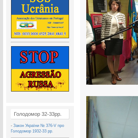
Голодомор 32-33рр.
-
Закон України № 376-V про
Голодомор 1932-33 рр.