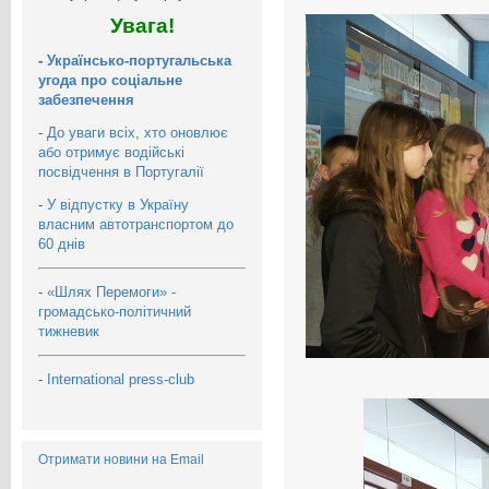
Увага!
-
Українсько-португальська
угода про соціальне
забезпечення
-
До уваги всіх, хто оновлює
або отримує водійські
посвідчення в Португалії
-
У відпустку в Україну
власним автотранспортом до
60 днів
-
«Шлях Перемоги» -
громадсько-політичний
тижневик
-
International press-club
Отримати новини на Email