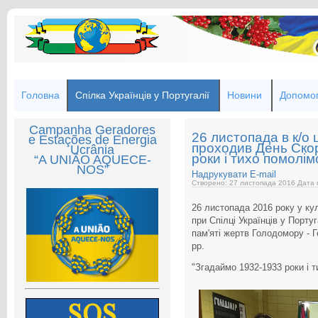
Головна
Спілка Українців у Португалії
Новини
Допомог
Campanha Geradores
26 листопада в к/о 
e Estações de Energia
проходив День Ско
Ucrânia
роки і тихо помолімо
“A UNIÃO AQUECE-
NOS”
Надрукувати
E-mail
Створено: 27 листопада 2016
Дата 
26 листопада 2016 року у ку
при Спілці Українців у Порту
пам'яті жертв Голодомору - Г
рр.
"Згадаймо 1932-1933 роки і т