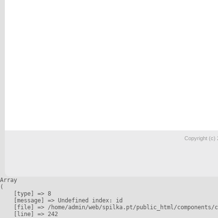
Copyright (c)
Array

(

    [type] => 8

    [message] => Undefined index: id

    [file] => /home/admin/web/spilka.pt/public_html/components/c
    [line] => 242
