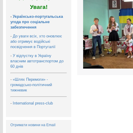
Увага!
-
Українсько-португальська
угода про соціальне
забезпечення
-
До уваги всіх, хто оновлює
або отримує водійські
посвідчення в Португалії
-
У відпустку в Україну
власним автотранспортом до
60 днів
-
«Шлях Перемоги» -
громадсько-політичний
тижневик
-
International press-club
Отримати новини на Email