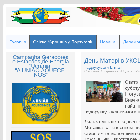
Головна
Спілка Українців у Португалії
Новини
Допомог
Campanha Geradores
День Матері в УКО
e Estações de Energia
Ucrânia
Надрукувати
E-mail
“A UNIÃO AQUECE-
Створено: 20 травня 2017
Дата публ
NOS”
Свято
суботу
І готу
Вивчил
найцін
подарунку, ляльки-мотан
Лялька-мотанка здавен б
Мотанка є втіленням до
старшим та молодшим по
Тому в ній, виготовлені