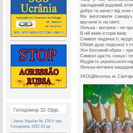
закладений родовий, етніч
добро та захист від злих 
Ми виготовили саморуч
вручили їх на святі.
Лялька - мотанка – не про
В ній живе історія віків;
Символ людяності, мудрос
Оберіг душі людської з гл
Хоч безликий образ – хре
Символ щастя, сонця і те
Мудрість українського н
Лялька-мотанка нащадкам
УКОЦВеселка, м. Сантар
Голодомор 32-33рр.
-
Закон України № 376-V про
Голодомор 1932-33 рр.