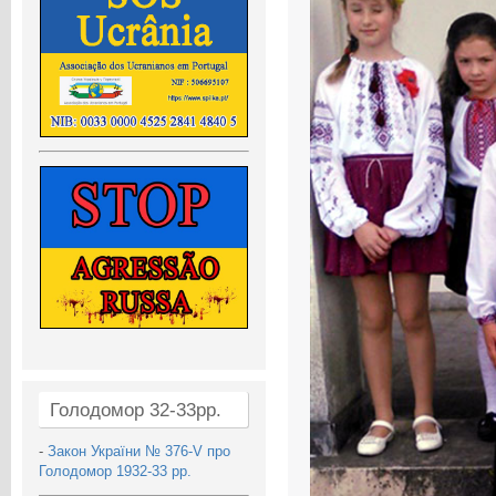
Голодомор 32-33рр.
-
Закон України № 376-V про
Голодомор 1932-33 рр.