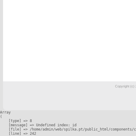
Copyright (c)
Array

(

    [type] => 8

    [message] => Undefined index: id

    [file] => /home/admin/web/spilka.pt/public_html/components/c
    [line] => 242
