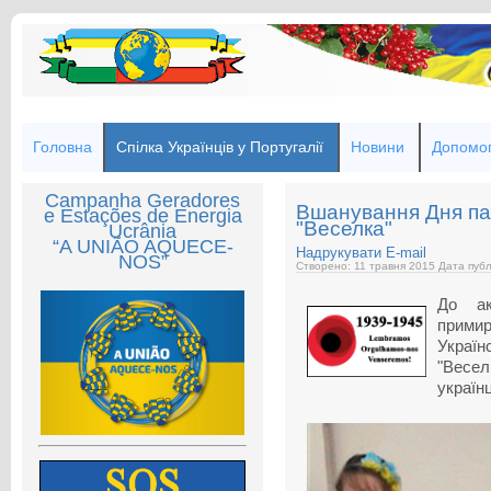
Головна
Спілка Українців у Португалії
Новини
Допомог
Campanha Geradores
Вшанування Дня па
e Estações de Energia
"Веселка"
Ucrânia
“A UNIÃO AQUECE-
Надрукувати
E-mail
NOS”
Створено: 11 травня 2015
Дата публ
До ак
прим
Україн
"Весел
українц