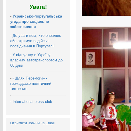
Увага!
-
Українсько-португальська
угода про соціальне
забезпечення
-
До уваги всіх, хто оновлює
або отримує водійські
посвідчення в Португалії
-
У відпустку в Україну
власним автотранспортом до
60 днів
-
«Шлях Перемоги» -
громадсько-політичний
тижневик
-
International press-club
Отримати новини на Email