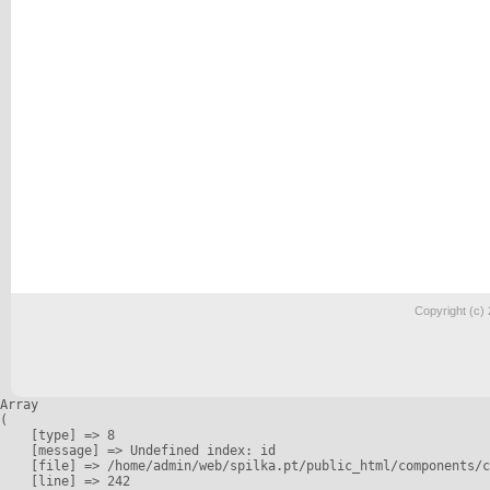
Copyright (c)
Array

(

    [type] => 8

    [message] => Undefined index: id

    [file] => /home/admin/web/spilka.pt/public_html/components/c
    [line] => 242
