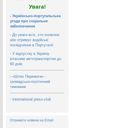
Увага!
-
Українсько-португальська
угода про соціальне
забезпечення
-
До уваги всіх, хто оновлює
або отримує водійські
посвідчення в Португалії
-
У відпустку в Україну
власним автотранспортом до
60 днів
-
«Шлях Перемоги» -
громадсько-політичний
тижневик
-
International press-club
Отримати новини на Email