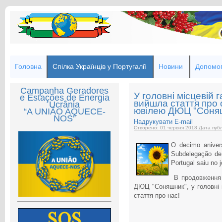
Головна
Спілка Українців у Португалії
Новини
Допомог
Campanha Geradores
У головні місцевій 
e Estações de Energia
вийшла стаття про 
Ucrânia
ювілею ДЮЦ "Соня
“A UNIÃO AQUECE-
NOS”
Надрукувати
E-mail
Створено: 01 червня 2018
Дата публ
O decimo anivers
Subdelegação de
Portugal saiu no 
В продовження 
ДЮЦ "Соняшник", у головні м
стаття про нас!