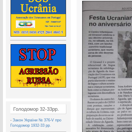
Голодомор 32-33рр.
-
Закон України № 376-V про
Голодомор 1932-33 рр.