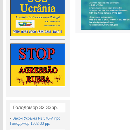
Голодомор 32-33рр.
-
Закон України № 376-V про
Голодомор 1932-33 рр.