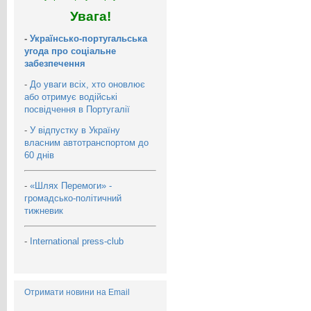
Увага!
-
Українсько-португальська
угода про соціальне
забезпечення
-
До уваги всіх, хто оновлює
або отримує водійські
посвідчення в Португалії
-
У відпустку в Україну
власним автотранспортом до
60 днів
-
«Шлях Перемоги» -
громадсько-політичний
тижневик
-
International press-club
Отримати новини на Email