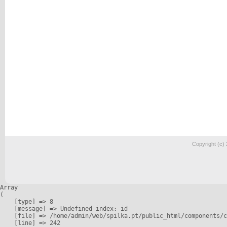
Copyright (c)
Array

(

    [type] => 8

    [message] => Undefined index: id

    [file] => /home/admin/web/spilka.pt/public_html/components/c
    [line] => 242
