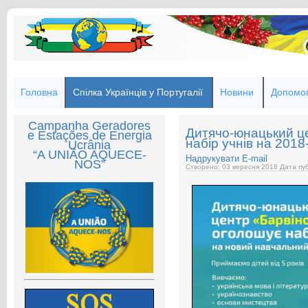
Головна
Спілка Українців у Португалії
Новини
Допомог
Campanha Geradores
Дитячо-юнацький це
e Estações de Energia
набір учнів на 2018
Ucrânia
“A UNIÃO AQUECE-
Надрукувати
E-mail
NOS”
Створено: 03 вересня 2018
Дата пуб