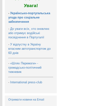
Увага!
-
Українсько-португальська
угода про соціальне
забезпечення
-
До уваги всіх, хто оновлює
або отримує водійські
посвідчення в Португалії
-
У відпустку в Україну
власним автотранспортом до
60 днів
-
«Шлях Перемоги» -
громадсько-політичний
тижневик
-
International press-club
Отримати новини на Email