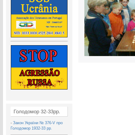
Голодомор 32-33рр.
-
Закон України № 376-V про
Голодомор 1932-33 рр.