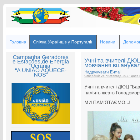
Головна
Спілка Українців у Португалії
Новини
Допомог
Campanha Geradores
Учні та вчителі ДЮ
e Estações de Energia
мовчання вшанувал
Ucrânia
“A UNIÃO AQUECE-
Надрукувати
E-mail
NOS”
Створено: 26 листопада 2017
Дата 
Учні та вчителі ДЮЦ "Ба
пам'ять жертв Голодомор
МИ ПАМ'ЯТАЄМО...!