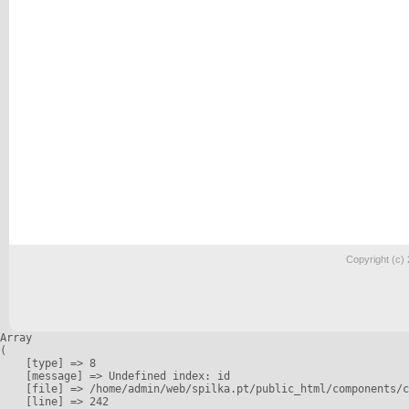
Copyright (c)
Array

(

    [type] => 8

    [message] => Undefined index: id

    [file] => /home/admin/web/spilka.pt/public_html/components/c
    [line] => 242
