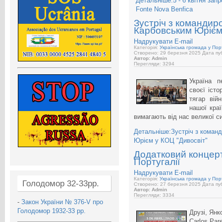
Детальніше:5 - 6 квітня зап
Fonte Nova Benfica
Зустріч з командир
Карбовським Юрієм 
Надрукувати
E-mail
Категорія:
Українська громада у Порт
Створено: 29 березня 2025
Дата пуб
Автор: Admin
Перегляди: 3294
Україна п
своєї істо
тягар вій
нашої кра
вимагають від нас великої с
Детальніше:Зустріч з коман
Юрієм у КОЦ "Дивосвіт"
Додатковий концерт 
Португалії
Надрукувати
E-mail
Категорія:
Українська громада у Порт
Голодомор 32-33рр.
Створено: 27 березня 2025
Дата пуб
Автор: Admin
Перегляди: 3334
-
Закон України № 376-V про
Голодомор 1932-33 рр.
Друзі, Янко
Carlos Par