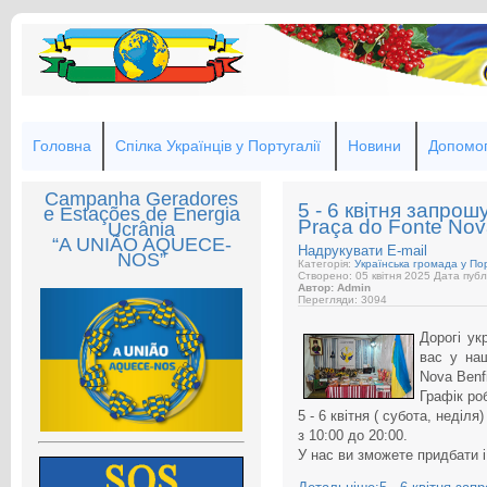
Головна
Спілка Українців у Португалії
Новини
Допомог
Campanha Geradores
5 - 6 квітня запрош
e Estações de Energia
Praça do Fonte Nov
Ucrânia
“A UNIÃO AQUECE-
Надрукувати
E-mail
NOS”
Категорія:
Українська громада у Пор
Створено: 05 квітня 2025
Дата публі
Автор: Admin
Перегляди: 3094
Дорогі ук
вас у на
Nova Benf
Графік ро
5 - 6 квітня ( субота, неділя)
з 10:00 до 20:00.
У нас ви зможете придбати 