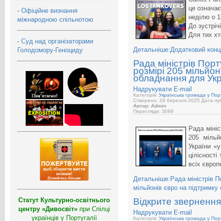
це означає
-
Офіційне визнання
неділю о 1
міжнародною спільнотою
До зустрічі
Для тих хт
-
Суд над організаторами
Детальніше:Додатковий конце
Голодомору-Геноциду
Рада міністрів Порт
розмірі 205 мільйон
обладнання для Ук
Надрукувати
E-mail
Категорія:
Українська громада у Порт
Створено: 29 березня 2025
Дата пуб
Автор: Admin
Перегляди: 3099
Рада мініс
205 мільй
України «у
цілісності
всіх європ
Детальніше:Рада міністрів По
мільйонів євро на підтримку 
Статут Культурно-освітнього
Відкрите звернення
центру «Дивосвіт»
при Спілці
Надрукувати
E-mail
українців у Португалії
Категорія:
Українська громада у Порт