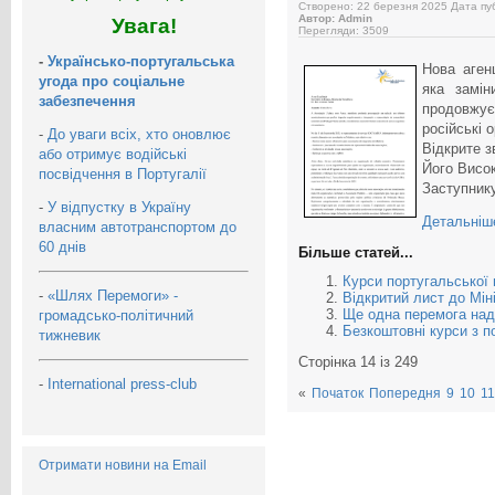
Створено: 22 березня 2025
Дата пуб
Автор: Admin
Увага!
Перегляди: 3509
-
Українсько-португальська
Нова агенц
угода про соціальне
яка замін
забезпечення
продовжує
російські о
-
До уваги всіх, хто оновлює
Відкрите 
або отримує водійські
Його Висо
посвідчення в Португалії
Заступник
-
У відпустку в Україну
Детальніш
власним автотранспортом до
60 днів
Більше статей...
Курси португальської 
-
«Шлях Перемоги» -
Відкритий лист до Мін
Ще одна перемога над
громадсько-політичний
Безкоштовні курси з п
тижневик
Сторінка 14 із 249
-
International press-club
«
Початок
Попередня
9
10
11
Отримати новини на Email