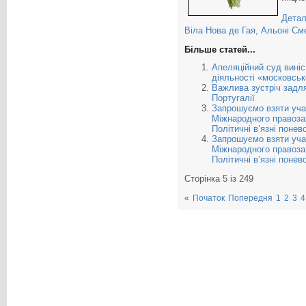
Детал
Віла Нова де Гая, Альоні Сме
Більше статей...
Апеляційний суд виніс 
діяльності «московськ
Важлива зустріч задля
Португалії
Запрошуємо взяти учас
Міжнародного правозах
Політичні в’язні поне
Запрошуємо взяти учас
Міжнародного правозах
Політичні в’язні поне
Сторінка 5 із 249
«
Початок
Попередня
1
2
3
4