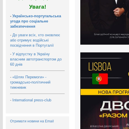
Увага!
-
Українсько-португальська
угода про соціальне
забезпечення
-
До уваги всіх, хто оновлює
або отримує водійські
посвідчення в Португалії
-
У відпустку в Україну
власним автотранспортом до
60 днів
-
«Шлях Перемоги» -
громадсько-політичний
тижневик
-
International press-club
Отримати новини на Email