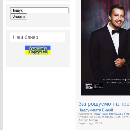
Наш банер
Запрошуємо на през
Надрукувати
E-mail
Категорія:
Українська громада у Порт
Створено: 13 листопада 2025
Дата п
Автор: Admin
Перегляди: 2609