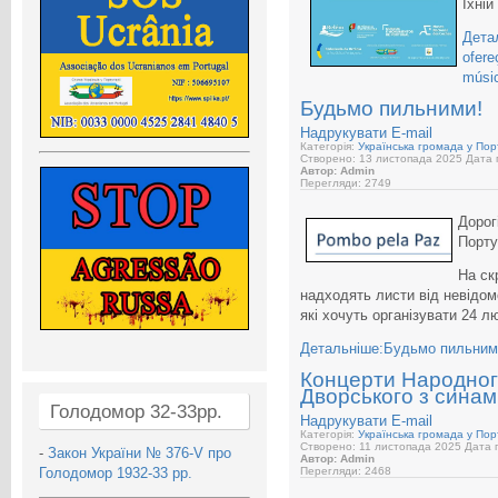
Їхній
Дета
ofere
músic
Будьмо пильними!
Надрукувати
E-mail
Категорія:
Українська громада у Порт
Створено: 13 листопада 2025
Дата п
Автор: Admin
Перегляди: 2749
Дорог
Порту
На ск
надходять листи від невідом
які хочуть організувати 24 л
Детальніше:Будьмо пильним
Концерти Народног
Дворського з сина
Голодомор 32-33рр.
Надрукувати
E-mail
Категорія:
Українська громада у Порт
Створено: 11 листопада 2025
Дата п
-
Закон України № 376-V про
Автор: Admin
Голодомор 1932-33 рр.
Перегляди: 2468