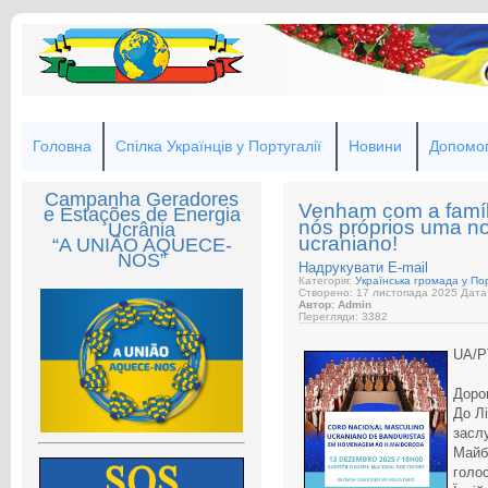
Головна
Спілка Українців у Португалії
Новини
Допомог
Campanha Geradores
Venham com a famíl
e Estações de Energia
nós próprios uma noi
Ucrânia
ucraniano!
“A UNIÃO AQUECE-
NOS”
Надрукувати
E-mail
Категорія:
Українська громада у Пор
Створено: 17 листопада 2025
Дата 
Автор: Admin
Перегляди: 3382
UA/P
Дорог
До Л
заслу
Майб
голос