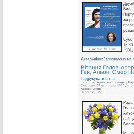
Друзі!
Видав
Порту
запро
презе
розмо
Субот
15:30
КОЦ “
Детальніше:Запрошуємо на п
Вітання Голові осе
Гая, Альоні Смертін
Надрукувати
E-mail
Категорія:
Українська громада у Порт
Створено: 04 листопада 2025
Дата п
Автор: Admin
Перегляди: 2233
Рада 
Голо
Альо
найщи
Благо
Міцно