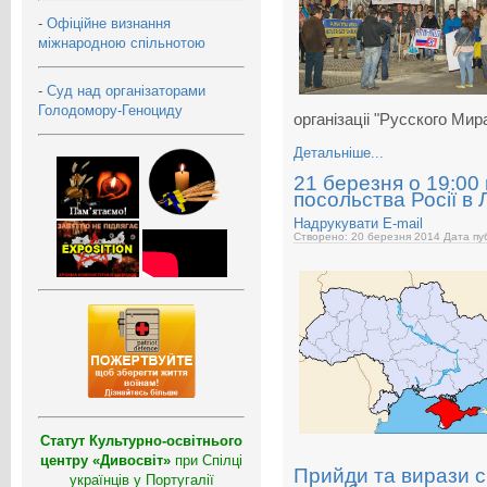
-
Офіційне визнання
міжнародною спільнотою
-
Суд над організаторами
Голодомору-Геноциду
організаціі "Русского Мир
Детальніше...
21 березня о 19:00 
посольства Росії в 
Надрукувати
E-mail
Створено: 20 березня 2014
Дата пуб
Статут Культурно-освітнього
центру «Дивосвіт»
при Спілці
Прийди та вирази с
українців у Португалії