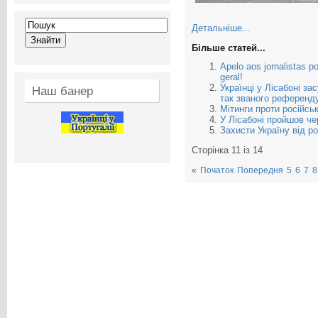
Детальніше...
Більше статей...
Apelo aos jornalistas 
geral!
Українці у Лісабоні за
Наш банер
так званого референд
Мітинги проти російсько
У Лісабоні пройшов че
Захисти Україну від р
Сторінка 11 із 14
«
Початок
Попередня
5
6
7
8