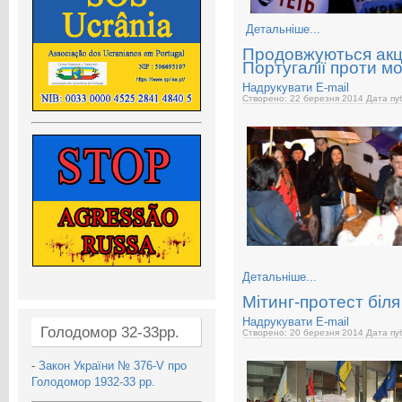
Детальніше...
Продовжуються акці
Португалії проти мо
Надрукувати
E-mail
Створено: 22 березня 2014
Дата пуб
Детальніше...
Мітинг-протест біля
Надрукувати
E-mail
Голодомор 32-33рр.
Створено: 20 березня 2014
Дата пуб
-
Закон України № 376-V про
Голодомор 1932-33 рр.