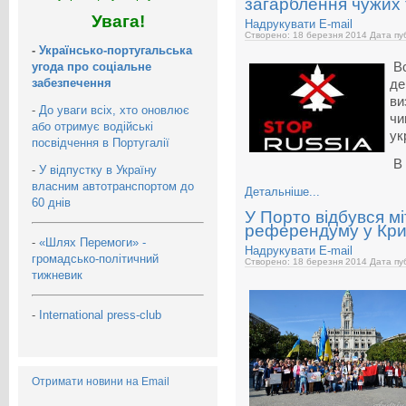
загарблення чужих 
Увага!
Надрукувати
E-mail
Створено: 18 березня 2014
Дата пуб
-
Українсько-португальська
угода про соціальне
В
забезпечення
де
ви
-
До уваги всіх, хто оновлює
чи
або отримує водійські
ук
посвідчення в Португалії
В
-
У відпустку в Україну
власним автотранспортом до
Детальніше...
60 днів
У Порто відбувся мі
референдуму у Криму
-
«Шлях Перемоги» -
Надрукувати
E-mail
громадсько-політичний
Створено: 18 березня 2014
Дата пуб
тижневик
-
International press-club
Отримати новини на Email