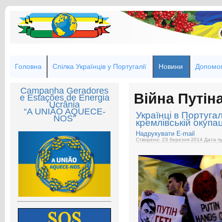
Головна
Спілка Українців у Португалії
Новини
Допомог
Campanha Geradores
Війна Путін
e Estações de Energia
Ucrânia
“A UNIÃO AQUECE-
Українці в Португа
NOS”
кремлівській окупац
Надрукувати
E-mail
Створено: 23 березня 2014
Дата пу