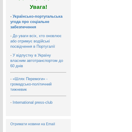
Увага!
-
Українсько-португальська
угода про соціальне
забезпечення
-
До уваги всіх, хто оновлює
або отримує водійські
посвідчення в Португалії
-
У відпустку в Україну
власним автотранспортом до
60 днів
-
«Шлях Перемоги» -
громадсько-політичний
тижневик
-
International press-club
Отримати новини на Email