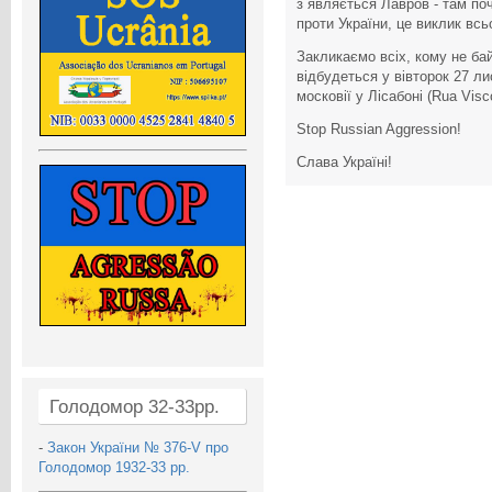
з`являється Лавров - там поч
проти України, це виклик всь
Закликаємо всіх, кому не бай
відбудеться у вівторок 27 л
московії у Лісабоні (Rua Visc
Stop Russian Aggression!
Слава Україні!
Голодомор 32-33рр.
-
Закон України № 376-V про
Голодомор 1932-33 рр.