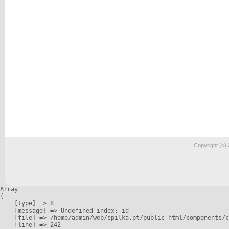
Copyright (c)
Array

(

    [type] => 8

    [message] => Undefined index: id

    [file] => /home/admin/web/spilka.pt/public_html/components/c
    [line] => 242
