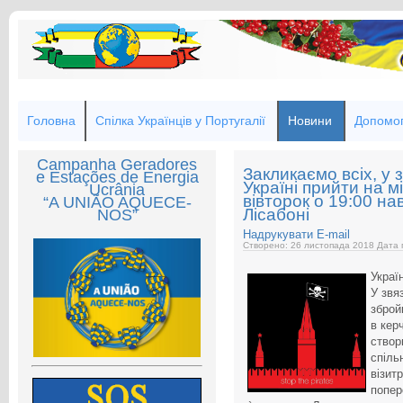
Головна
Спілка Українців у Португалії
Новини
Допомог
Campanha Geradores
Закликаємо всіх, у 
e Estações de Energia
Україні прийти на мі
Ucrânia
вівторок о 19:00 на
“A UNIÃO AQUECE-
Лісабоні
NOS”
Надрукувати
E-mail
Створено: 26 листопада 2018
Дата 
Україн
У звя
зброй
в кер
створ
спіль
візит
попер