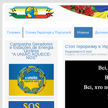
Головна
Спілка Українців у Португалії
Новини
Допомог
Campanha Geradores
Стоп тероризму в Укр
e Estações de Energia
Ucrânia
Надрукувати
E-mail
“A UNIÃO AQUECE-
Створено: 15 січня 2015
Дата публікації
NOS”