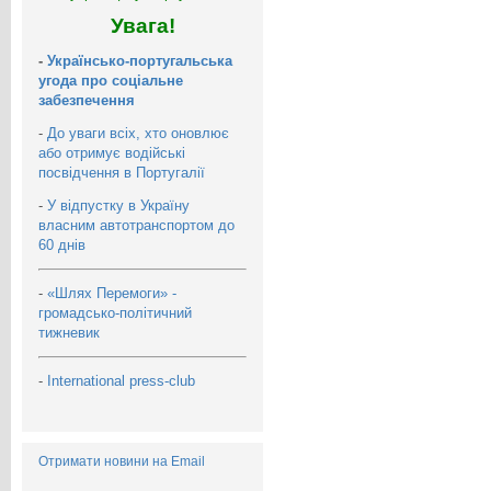
Увага!
-
Українсько-португальська
угода про соціальне
забезпечення
-
До уваги всіх, хто оновлює
або отримує водійські
посвідчення в Португалії
-
У відпустку в Україну
власним автотранспортом до
60 днів
-
«Шлях Перемоги» -
громадсько-політичний
тижневик
-
International press-club
Отримати новини на Email