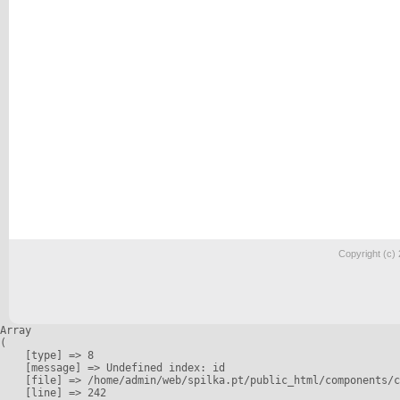
Copyright (c)
Array

(

    [type] => 8

    [message] => Undefined index: id

    [file] => /home/admin/web/spilka.pt/public_html/components/c
    [line] => 242
