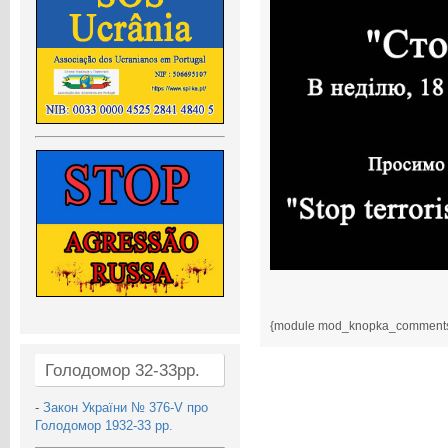
{module mod_knopka_comment
Голодомор 32-33рр.
-
Закон України № 376-V про
Голодомор 1932-33 рр.