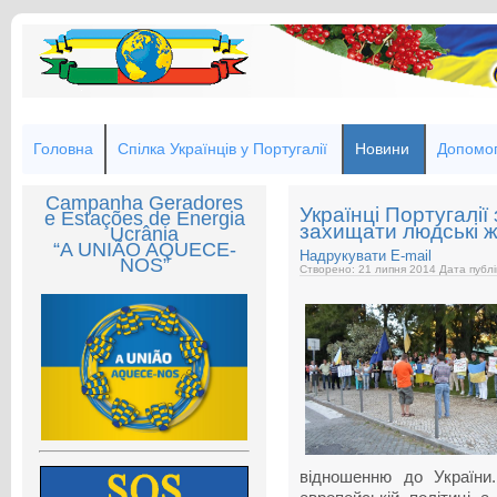
Головна
Спілка Українців у Португалії
Новини
Допомог
Campanha Geradores
Українці Португалі
e Estações de Energia
захищати людські жи
Ucrânia
“A UNIÃO AQUECE-
Надрукувати
E-mail
NOS”
Створено: 21 липня 2014
Дата публі
відношенню до України