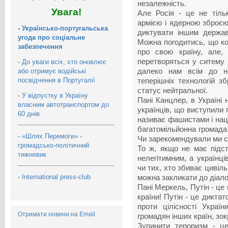
незалежність.
Увага!
Але Росія - це не тіль
армією і ядерною зброєю
-
Українсько-португальська
диктувати іншим держав
угода про соціальне
Можна погодитись, що ко
забезпечення
про свою країну, але, 
перетворяться у ситему 
-
До уваги всіх, хто оновлює
або отримує водійські
далеко нам всім до но
посвідчення в Португалії
теперішніх технологій з
статус нейтральної.
-
У відпустку в Україну
Пані Канцлер, в Україні 
власним автотранспортом до
українців, що виступили 
60 днів
називає фашистами і на
багатомільйонна громада
-
«Шлях Перемоги» -
Чи зарекомендували ми с
громадсько-політичний
То ж, якщо не має підст
тижневик
нелегітимним, а українці
чи тих, хто збиває цивіль
-
International press-club
можна закликати до діало
Пані Меркель, Путін - це 
країни! Путін - це дикта
проти цілісності Украї
Отримати новини на Email
громадян інших країн, зок
Зупинити тероризм - ц