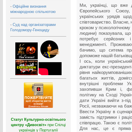
Ми, українці, що вже 
-
Офіційне визнання
Європейського Союзу, 
міжнародною спільнотою
українських урядів щод
співтовариство. Власне, 
-
Суд над організаторами
кроком у психологічному 
Голодомору-Геноциду
людини) показувала, що 
потребує серйозних 
менеджменті. Прожива
бачимо, що ситема пра
допоможе нашій батьківщи
І ось, коли українськи
диктатури екс-президент
рівня найкорумпованіших 
багатьох життів, доміг
внутрішні проблеми Ук
захопивши Крим і, фак
політику на Сході Украї
дати Україні вийти з-пі
Росії, незважаючи на баж
Ввести Україну в сценарі
замість підтримки і рац
Статут Культурно-освітнього
співпрацю. Такою є полі
центру «Дивосвіт»
при Спілці
Для нас, це є пряма 
українців у Португалії