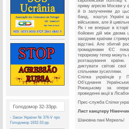
європейській політиці 
пряму агресію Москви у 
й із залученням до цьо
банд, коштує Україні щ
військових, але й цивіль
Як і не вперше в історі
бойових дій між двома ц
західним країнам стриму
відстані. Але збитий ро
громадянами ЄС пока
тероризму тепер можуть с
розташування країни.
диктувати світові свої
спільними зусиллями.
Спілка українців у П
Об'єднання Українськ
Рокицькому за опера
проведенні акції в Лісабон
Прес-служба Спілки украї
Голодомор 32-33рр.
Лист
канцлеру Німеччин
-
Закон України № 376-V про
Шановна пані Меркель!
Голодомор 1932-33 рр.