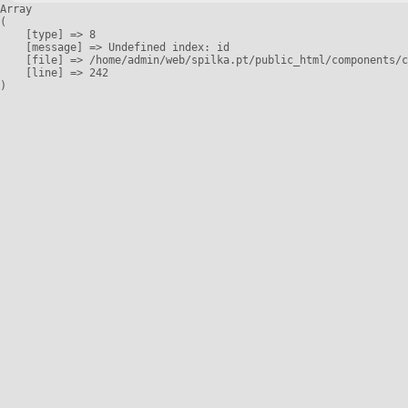
Array

(

    [type] => 8

    [message] => Undefined index: id

    [file] => /home/admin/web/spilka.pt/public_html/components/c
    [line] => 242
