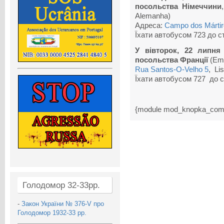
посольства Німеччини
Alemanha)
Адреса:
Campo dos Mártire
Їхати автобусом 723 до ст
У вівторок, 22 липня 
посольства Франції
(Emb
Rua Santos-O-Velho 5
, Li
Їхати автобусом 727 до с
{module mod_knopka_com
Голодомор 32-33рр.
-
Закон України № 376-V про
Голодомор 1932-33 рр.