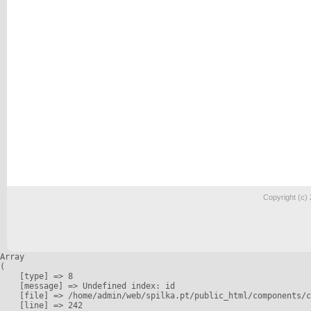
Copyright (c)
Array

(

    [type] => 8

    [message] => Undefined index: id

    [file] => /home/admin/web/spilka.pt/public_html/components/c
    [line] => 242
