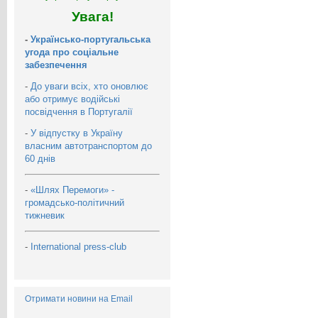
Увага!
-
Українсько-португальська
угода про соціальне
забезпечення
-
До уваги всіх, хто оновлює
або отримує водійські
посвідчення в Португалії
-
У відпустку в Україну
власним автотранспортом до
60 днів
-
«Шлях Перемоги» -
громадсько-політичний
тижневик
-
International press-club
Отримати новини на Email