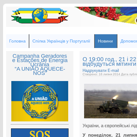
Головна
Спілка Українців у Португалії
Новини
Допомог
Campanha Geradores
О 19:00 год., 21 і 2
e Estações de Energia
відбудуться мітинги
Ucrânia
“A UNIÃO AQUECE-
Надрукувати
E-mail
NOS”
Створено: 16 липня 2014
Дата публі
України, а європейські лі
У понеділок, 21 липня