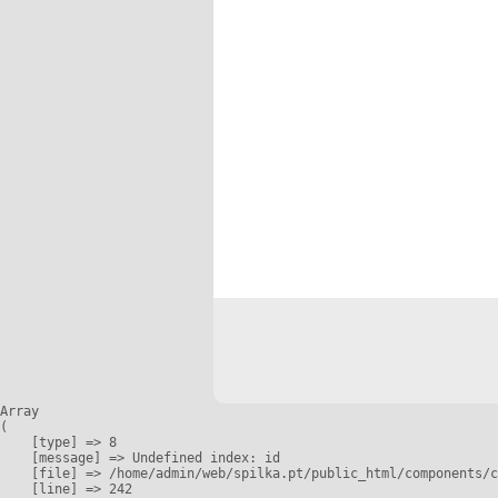
Array

(

    [type] => 8

    [message] => Undefined index: id

    [file] => /home/admin/web/spilka.pt/public_html/components/c
    [line] => 242
