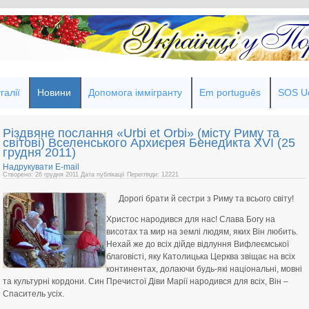
галії
Новини
Допомога іммігранту
Em português
SOS Uc
Різдвяне послання «Urbi et Orbi» (місту Риму та
світові) Вселенського Архиєрея Бенедикта XVI (25
грудня 2011)
Надрукувати
E-mail
Створено: 26 грудня 2011
Дата публікації
Перегляди: 12221
Дорогі брати й сестри з Риму та всього світу!
Христос народився для нас! Слава Богу на
висотах та мир на землі людям, яких Він любить.
Нехай же до всіх дійде відлуння Вифлеємської
благовісті, яку Католицька Церква звіщає на всіх
континентах, долаючи будь-які національні, мовні
та культурні кордони. Син Пречистої Діви Марії народився для всіх, Він –
Спаситель усіх.