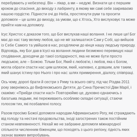
перебувають у небезпеці. Він – лікар, а ми – недужі. Визнати це є першим
кроком до спасіння, до виходу з лабіринту, в якому ми самі себе закриваємо
нашою гордістю. Піднести очі до Неба, простягнути руки та просити
допомоги – це шлях до виходу, за умови, що є Хтось, Хто вислуховує та може
прийти нам на допомогу.
Ісус Христос є доказом того, що Бог вислухав наші волання. І не лише це! Бог
має до нас таку велику любов, що не міг залишатися Сам у Собі, що вийшов
із Себе Самого та увійшов в нас, розділяючи до кінця нашу людську природу.
Відповідь, яку Бог дав в Ісусі на волання людини безмежно перевищує наші
сподівання, доходячи до такої солідарності, яка не може бути просто
людською, але – Божою. Тільки Бог, Який є любов’ю, і любов, яка є Богом,
могла обрати спасти нас цим шляхом, який, напевно, є довшим, але таким,
який шанує істину про Нього і про нас: шлях примирення, діалогу, співпраці.
Ось чому, дорогі брати й сестри з Риму та всього світу, під час Різдва 2011
року звернімось до Вифлеємського Дитяти, до Сина Пречистої Діви Марії, і
скажімо: «Прийди спасти нас!» Повторюймо це, духовно єднаючись з
багатьма людьми, які переживають особливо складні ситуації, стаючи
голосом тих, які позбавлені голосу.
Разом просімо Божої допомоги народам Африканського Рогу, які страждають
від голоду та нестачі продовольства, іноді загострених також постійним
станом невпевненості. Нехай же не забракне допомоги міжнародної
спільноти численним біженцям, що походять з цього регіону, гідність яких
зазнає важких випробувань.