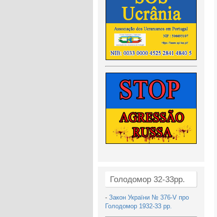
Голодомор 32-33рр.
-
Закон України № 376-V про
Голодомор 1932-33 рр.