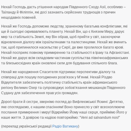
Нехай Господь дасть утішення народам Південного Сходу Азії, особливо –
Таїланду й Філіппін, які досі зазнають серйозних труднощів з причин
нещодавніх повеней.
Нехай же Господь допоможе людству, зраненому багатьма конфліктами, які
ще й сьогодні скривавлюють планету. Нехай Він, що є Князем Миру, дарує
мир та стабільність Землі, яку Він обрав, щоб прийти у світ, заохочуючи
відновлення діалогу між ізраїльтянами та палестинцями. Нехай же вчинить
так, щоб припинилося насильство у Сирії, де вже пролилося багато крові.
Нехай посприяє повному примиренню та стабільності в Іраку та Афганістані.
Нехай же дарує всім складовим частинам суспільства північноафриканських
та близькосхідних країн оновлені сили для будування спільного блага.
Нехай же народження Спасителя підтримає перспективи діалогу та
співпраці для пошуку погоджених розв’язок у М’янмі. Нехай Різдво
Відкупителя забезпечить політичну стабільність країн африканського
регіону Великих Озер та супроводжує зобов’язання мешканців Південного
Судану для забезпечення прав усіх громадян.
Дорогі брати й сестри, звернімо погляд до Вифлеємської Яскині: Дитятко,
яке споглядаємо, є нашим спасінням! Воно принесло у світ всеохоплююче
послання примирення і миру! Відкриймо Йому наші серця, приймімо Його у
наше життя. З довірою та надією повторюймо: “Veni ad salvandum nos!”
(переклад української редакції
Радіо Ватикану
)