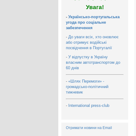
Увага!
-
Українсько-португальська
угода про соціальне
забезпечення
-
До уваги всіх, хто оновлює
або отримує водійські
посвідчення в Португалії
-
У відпустку в Україну
власним автотранспортом до
60 днів
-
«Шлях Перемоги» -
громадсько-політичний
тижневик
-
International press-club
Отримати новини на Email