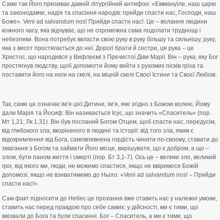
Саме так Його призиває давній літургійний антифон: «Еммануїле, наш царю
та законодавче, надія та спасіння народів: прийди спасти нас, Господи, наш
Боже». Veni ad salvandum nos! Прийди спасти нас!. Це – волання людини
кожного часу, яка відчуває, що не спроможна сама подолати труднощі і
небезпеки. Вона потребує вкласти свою руку в руку більшу та сильнішу, руку,
яка з висот простягається до неї. Дорогі брати й сестри, ця рука – це
Христос, що народився у Вифлеємі з Пречистої Діви Марії. Він – рука, яку Бог
простягнув людству, щоб допомогти йому вийти з рухомих пісків гріха та
поставити його на ноги на скелі, на міцній скелі Своєї Істини та Своєї Любові.
Так, саме це означає ім’я цієї Дитини, ім’я, яке згідно з Божою волею, Йому
дали Марія та Йосиф: Він називається Ісус, що значить «Спаситель» (пор.
Мт 1,21; Лк 1,31). Він був посланий Богом Отцем, щоб спасти нас, передусім,
від глибокого зла, вкоріненого в людині та історії: від того зла, яким є
відокремлення від Бога, самовпевнена гордість чинити по-своєму, ставати до
змагання з Богом та займати Його місце, вирішувати, що є добром, а що –
злом, бути паном життя і смерті (пор. Бт 3,1-7). Ось це – велике зло, великий
гріх, від якого ми, люди, не можемо спастися, якщо не ввіримося Божій
допомозі, якщо не взиватимемо до Нього: «Veni ad salvandum nos! – Прийди
спасти нас!».
Сам факт підносити до Небес це прохання вже ставить нас у належні умови,
ставить нас перед правдою про себе самих: у дійсності, ми є тими, що
ввізвали до Бога та були спасенні. Бог – Спаситель, а ми є тими, що