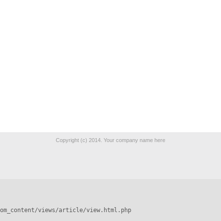
Copyright (c) 2014. Your company name here
om_content/views/article/view.html.php
