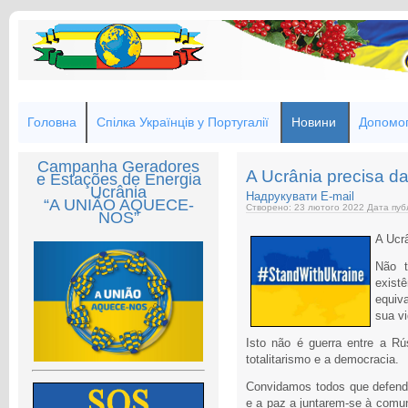
Головна
Спілка Українців у Португалії
Новини
Допомог
Campanha Geradores
A Ucrânia precisa da
e Estações de Energia
Ucrânia
Надрукувати
E-mail
“A UNIÃO AQUECE-
Створено: 23 лютого 2022
Дата публ
NOS”
A Ucrâ
Não t
exis
equiv
sua vi
Isto não é guerra entre a Rús
totalitarismo e a democracia.
Convidamos todos que defend
e a paz a juntarem-se à comu