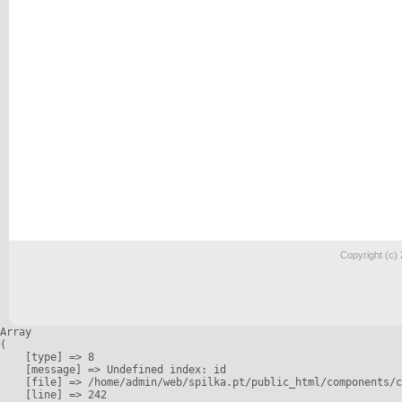
Copyright (c)
Array

(

    [type] => 8

    [message] => Undefined index: id

    [file] => /home/admin/web/spilka.pt/public_html/components/c
    [line] => 242
