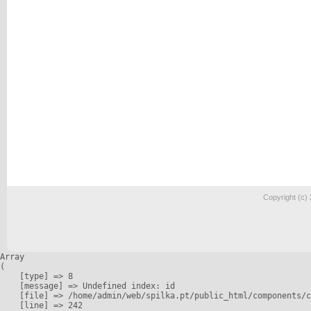
Copyright (c)
Array

(

    [type] => 8

    [message] => Undefined index: id

    [file] => /home/admin/web/spilka.pt/public_html/components/c
    [line] => 242
