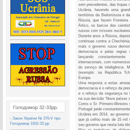
sem precedentes, das tropas r
Ucrânia, havendo uma gran
territórios da Bielorrússia e 
Rússia, que fazem Fronteira
Ártico, os barcos dos cientis
russos com mísseis nucleares
Durante anos a Rússia, depois
continuas contra a Chechénia
mais o governo russo demons
democracia e pelas regras r
lançando constantemente 
internacionais, com numerosos
do serviço de inteligência
(exemplo: na República Tche
Europa.
Uma resposta a estas ameaça
democracia é o reforço da pr
e o reforço da segurança no
na sua decisão “Nove países 
Como o Sr. Primeiro-Ministr
Голодомор 32-33рр.
Portugal pede constantemente
Ucrânia em 2014, ao governo 
-
Закон України № 376-V про
que já ceifou mais de 15 mil
Голодомор 1932-33 рр.
seu governo que nesta luta tê
Mas as tentativas de diálo