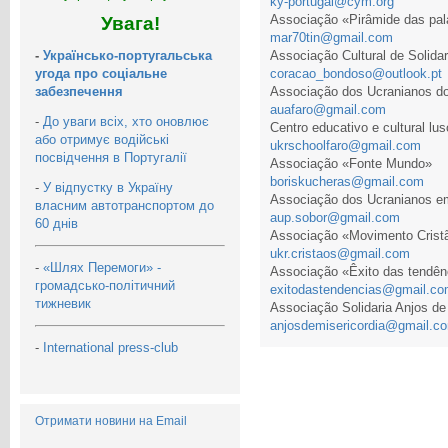
ky-portugal@cym.org
Associação «Pirâmide das pal
Увага!
mar70tin@gmail.com
-
Українсько-португальська
Associação Cultural de Solida
угода про соціальне
coracao_bondoso@outlook.pt
забезпечення
Associação dos Ucranianos do
auafaro@gmail.com
-
До уваги всіх, хто оновлює
Centro educativo e cultural l
або отримує водійські
ukrschoolfaro@gmail.com
посвідчення в Португалії
Associação «Fonte Mundo»
boriskucheras@gmail.com
-
У відпустку в Україну
Associação dos Ucranianos e
власним автотранспортом до
aup.sobor@gmail.com
60 днів
Associação «Movimento Crist
ukr.cristaos@gmail.com
-
«Шлях Перемоги» -
Associação «Êxito das tendên
громадсько-політичний
exitodastendencias@gmail.c
тижневик
Associação Solidaria Anjos de
anjosdemisericordia@gmail.c
-
International press-club
Отримати новини на Email