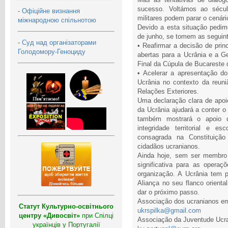
sucesso. Voltámos ao sécu
-
Офіційне визнання
militares podem parar o cenári
міжнародною спільнотою
Devido a esta situação pedi
de junho, se tomem as seguin
-
Суд над організаторами
• Reafirmar a decisão de prin
Голодомору-Геноциду
abertas para a Ucrânia e a G
Final da Cúpula de Bucareste 
• Acelerar a apresentação 
Ucrânia no contexto da reun
Relações Exteriores.
Uma declaração clara de apo
da Ucrânia ajudará a conter 
também mostrará o apoio da
integridade territorial e e
consagrada na Constituiçã
cidadãos ucranianos.
Ainda hoje, sem ser membro 
significativa para as oper
organização. A Ucrânia tem po
Aliança no seu flanco orienta
dar o próximo passo.
Associação dos ucranianos em
Статут Культурно-освітнього
ukrspilka@gmail.com
центру «Дивосвіт»
при Спілці
Associação da Juventude Ucra
українців у Португалії