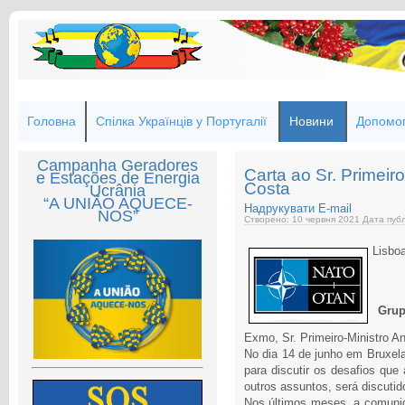
Головна
Спілка Українців у Португалії
Новини
Допомог
Campanha Geradores
Carta ao Sr. Primeiro
e Estações de Energia
Costa
Ucrânia
“A UNIÃO AQUECE-
Надрукувати
E-mail
NOS”
Створено: 10 червня 2021
Дата публ
Lisbo
Grup
Exmo, Sr. Primeiro-Ministro An
No dia 14 de junho em Bruxela
para discutir os desafios que
outros assuntos, será discuti
Nos últimos meses, a comuni