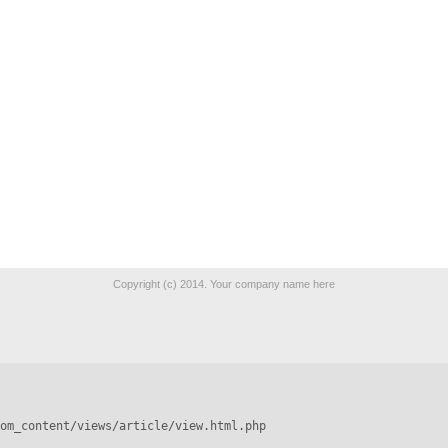
Copyright (c) 2014. Your company name here
om_content/views/article/view.html.php
