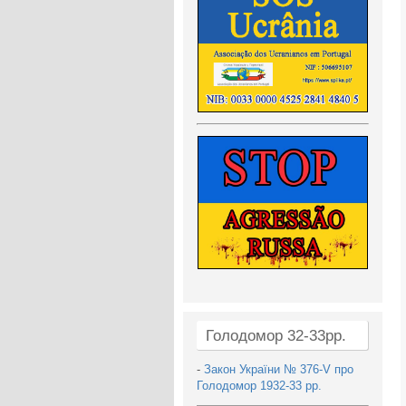
Голодомор 32-33рр.
-
Закон України № 376-V про
Голодомор 1932-33 рр.