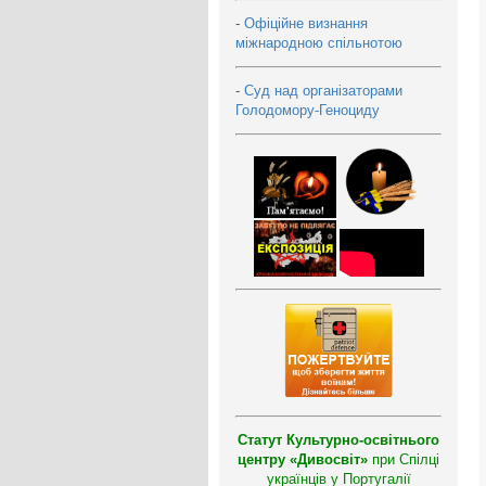
-
Офіційне визнання
міжнародною спільнотою
-
Суд над організаторами
Голодомору-Геноциду
Статут Культурно-освітнього
центру «Дивосвіт»
при Спілці
українців у Португалії