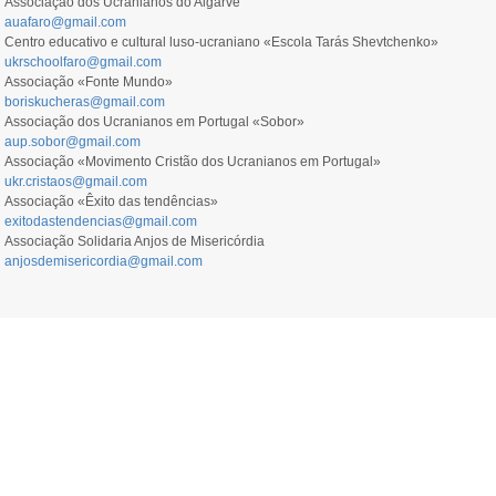
Associação dos Ucranianos do Algarve
auafaro@gmail.com
Centro educativo e cultural luso-ucraniano «Escola Tarás Shevtchenko»
ukrschoolfaro@gmail.com
Associação «Fonte Mundo»
boriskucheras@gmail.com
Associação dos Ucranianos em Portugal «Sobor»
aup.sobor@gmail.com
Associação «Movimento Cristão dos Ucranianos em Portugal»
ukr.cristaos@gmail.com
Associação «Êxito das tendências»
exitodastendencias@gmail.com
Associação Solidaria Anjos de Misericórdia
anjosdemisericordia@gmail.com