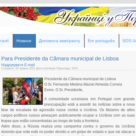
галії
Новини
Допомога іммігранту
Em português
SOS Uc
Para Presidente da Câmara municipal de Lisboa
Надрукувати
E-mail
Створено: 04 травня 2021
Дата публікації
Перегляди: 5476
Presidente da Câmara municipal de Lisboa
O Sr. Fernando Medina Maciel Almeida Correia
Exmo. O Sr. Presidente,
A comunidade ucraniana em Portugal com grande
preocupação está a assistir às notícias sobre a nova
fase de escalada da agressão russa contra a Ucrânia. Os titulares de altos
cargos políticos russos ameaçam publicamente ocupar a Ucrânia com as suas
tropas que estão concentradas ao longo de toda a fronteira.
Além disso, a Rússia realiza uma campanha contra o governo da Ucrânia
dizendo que este está no poder devido a um golpe de estado e que vai atacar a