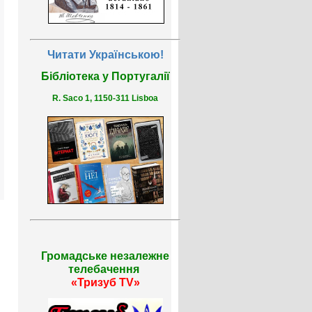
Читати Українською!
Бібліотека у Португалії
R. Saco 1, 1150-311 Lisboa
Громадське незалежне
телебачення
«Тризуб TV»