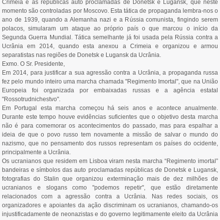
Crimeia e as repúblicas auto proclamadas de Donetsk e Lugansk, que neste
momento são controladas por Moscovo. Esta tática de propaganda lembra-nos o
ano de 1939, quando a Alemanha nazi e a Rússia comunista, fingindo serem
polacos, simularam um ataque ao próprio país o que marcou o início da
Segunda Guerra Mundial. Tática semelhante já foi usada pela Rússia contra a
Ucrânia em 2014, quando esta anexou a Crimeia e organizou e armou
separatistas nas regiões de Donetsk e Lugansk da Ucrânia.
Exmo. O Sr. Presidente,
Em 2014, para justificar a sua agressão contra a Ucrânia, a propaganda russa
fez pelo mundo inteiro uma marcha chamada "Regimento Imortal", que na União
Europeia foi organizada por embaixadas russas e a agência estatal
"Rossotrudnichestvo".
Em Portugal esta marcha começou há seis anos e acontece anualmente.
Durante este tempo houve evidências suficientes que o objetivo desta marcha
não é para comemorar os acontecimentos do passado, mas para espalhar a
ideia de que o povo russo tem novamente a missão de salvar o mundo do
nazismo, que no pensamento dos russos representam os países do ocidente,
principalmente a Ucrânia.
Os ucranianos que residem em Lisboa viram nesta marcha “Regimento imortal”
bandeiras e símbolos das auto proclamadas repúblicas de Donetsk e Lugansk,
fotografias do Stalin que organizou exterminação mais de dez milhões de
ucranianos e slogans como "podemos repetir", que estão diretamente
relacionados com a agressão contra a Ucrânia. Nas redes sociais, os
organizadores e apoiantes da ação discriminam os ucranianos, chamando-os
injustificadamente de neonazistas e do governo legitimamente eleito da Ucrânia