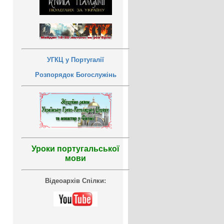
УГКЦ у Португалії
Розпорядок Богослужінь
Уроки португальської
мови
Відеоархів Спілки: