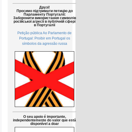
Друзі!
Просимо підтримати петицію до
Парламенту Португалії:
Заборонити використання символів
російської агресії в публічній сфері
в Португалії
Petição pública Ao Parlamento de
Portugal: Proibir em Portugal os
símbolos da agressão russa
O seu apoio é importante,
independentemente do valor que está
disponível a doar