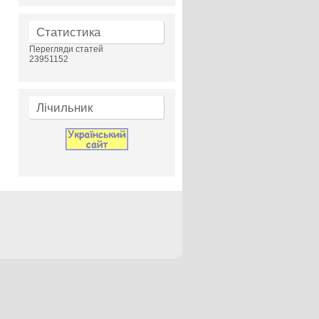
Статистика
Перегляди статей
23951152
Лічильник