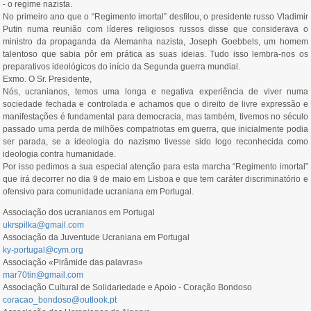
- o regime nazista.
No primeiro ano que o “Regimento imortal” desfilou, o presidente russo Vladimir
Putin numa reunião com líderes religiosos russos disse que considerava o
ministro da propaganda da Alemanha nazista, Joseph Goebbels, um homem
talentoso que sabia pôr em prática as suas ideias. Tudo isso lembra-nos os
preparativos ideológicos do início da Segunda guerra mundial.
Exmo. O Sr. Presidente,
Nós, ucranianos, temos uma longa e negativa experiência de viver numa
sociedade fechada e controlada e achamos que o direito de livre expressão e
manifestações é fundamental para democracia, mas também, tivemos no século
passado uma perda de milhões compatriotas em guerra, que inicialmente podia
ser parada, se a ideologia do nazismo tivesse sido logo reconhecida como
ideologia contra humanidade.
Por isso pedimos a sua especial atenção para esta marcha “Regimento imortal”
que irá decorrer no dia 9 de maio em Lisboa e que tem caráter discriminatório e
ofensivo para comunidade ucraniana em Portugal.
Associação dos ucranianos em Portugal
ukrspilka@gmail.com
Associação da Juventude Ucraniana em Portugal
ky-portugal@cym.org
Associação «Pirâmide das palavras»
mar70tin@gmail.com
Associação Cultural de Solidariedade e Apoio - Coração Bondoso
coracao_bondoso@outlook.pt