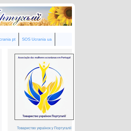
rania pt
SOS Ucrania ua
Товариство українок у Португалії