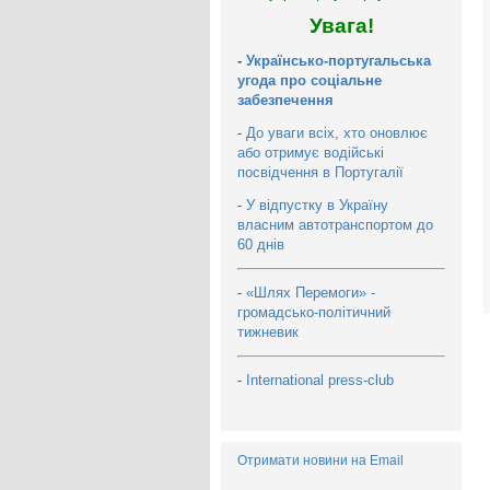
Увага!
-
Українсько-португальська
угода про соціальне
забезпечення
-
До уваги всіх, хто оновлює
або отримує водійські
посвідчення в Португалії
-
У відпустку в Україну
власним автотранспортом до
60 днів
-
«Шлях Перемоги» -
громадсько-політичний
тижневик
-
International press-club
Отримати новини на Email