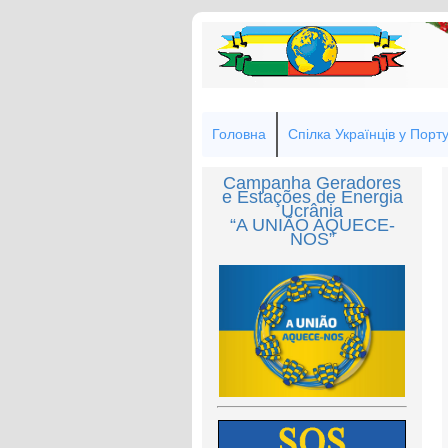
Головна
Спілка Українців у Порту
Campanha Geradores
e Estações de Energia
Ucrânia
“A UNIÃO AQUECE-
NOS”