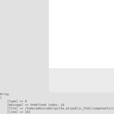
Array

(

    [type] => 8

    [message] => Undefined index: id

    [file] => /home/admin/web/spilka.pt/public_html/components/c
    [line] => 242
