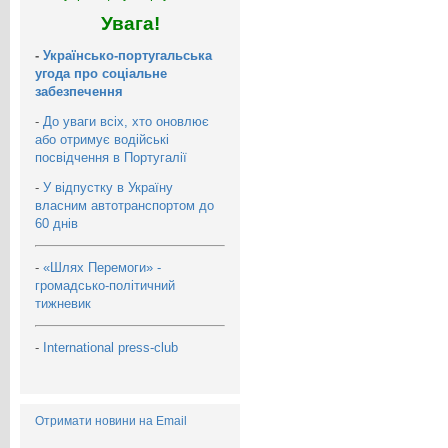
Увага!
-
Українсько-португальська
угода про соціальне
забезпечення
-
До уваги всіх, хто оновлює
або отримує водійські
посвідчення в Португалії
-
У відпустку в Україну
власним автотранспортом до
60 днів
-
«Шлях Перемоги» -
громадсько-політичний
тижневик
-
International press-club
Отримати новини на Email