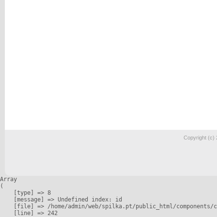
Copyright (c)
Array

(

    [type] => 8

    [message] => Undefined index: id

    [file] => /home/admin/web/spilka.pt/public_html/components/c
    [line] => 242
