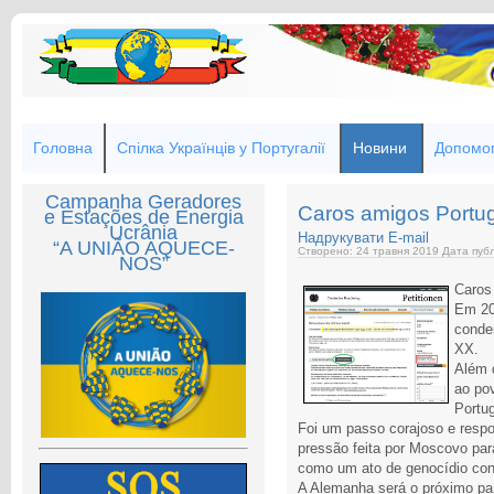
Головна
Спілка Українців у Португалії
Новини
Допомог
Campanha Geradores
Caros amigos Portu
e Estações de Energia
Ucrânia
Надрукувати
E-mail
“A UNIÃO AQUECE-
Створено: 24 травня 2019
Дата публ
NOS”
Caros
Em 20
conde
XX.
Além 
ao po
Portug
Foi um passo corajoso e resp
pressão feita por Moscovo pa
como um ato de genocídio con
A Alemanha será o próximo paí