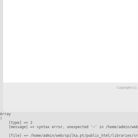
Copyright (c)
Array

(

    [type] => 2

    [message] => syntax error, unexpected '~' in /home/admin/web
    [file] => /home/admin/web/spilka.pt/public_html/libraries/sr