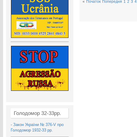
«
Початок
Попередня
1
2
3
4
Голодомор 32-33рр.
-
Закон України № 376-V про
Голодомор 1932-33 рр.