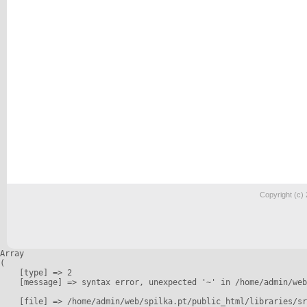
Copyright (c)
Array

(

    [type] => 2

    [message] => syntax error, unexpected '~' in /home/admin/web
    [file] => /home/admin/web/spilka.pt/public_html/libraries/sr