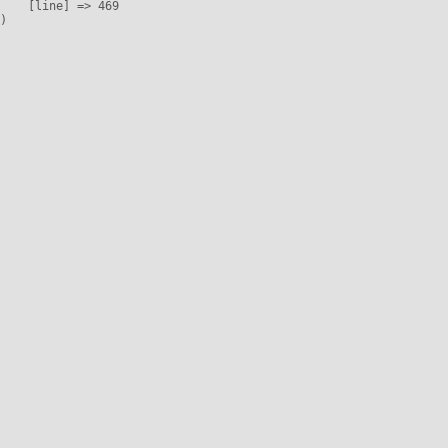
    [line] => 469
