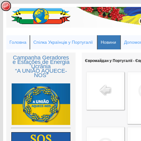
Головна
Спілка Українців у Португалії
Новини
Допомог
Campanha Geradores
Євромайдан у Португалії - Єв
e Estações de Energia
Ucrânia
“A UNIÃO AQUECE-
NOS”