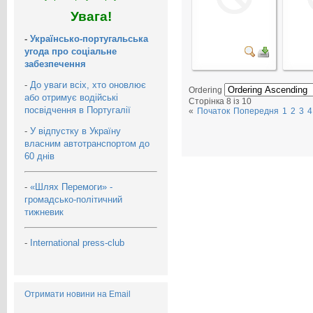
Увага!
-
Українсько-португальська
угода про соціальне
забезпечення
-
До уваги всіх, хто оновлює
Ordering
або отримує водійські
Сторінка 8 із 10
посвідчення в Португалії
«
Початок
Попередня
1
2
3
4
-
У відпустку в Україну
власним автотранспортом до
60 днів
-
«Шлях Перемоги» -
громадсько-політичний
тижневик
-
International press-club
Отримати новини на Email