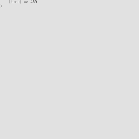
    [line] => 469
