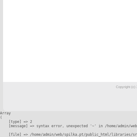
Copyright (c)
Array

(

    [type] => 2

    [message] => syntax error, unexpected '~' in /home/admin/web
    [file] => /home/admin/web/spilka.pt/public_html/libraries/sr