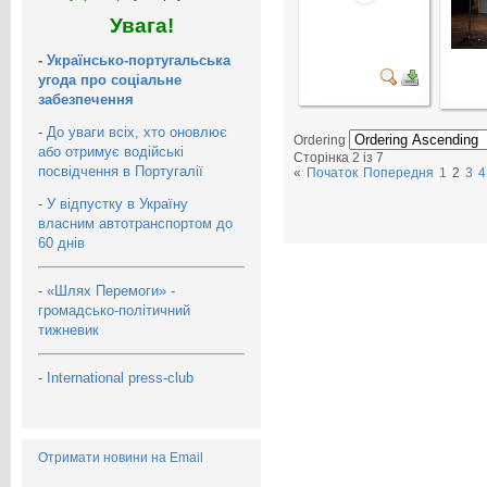
Увага!
-
Українсько-португальська
угода про соціальне
забезпечення
-
До уваги всіх, хто оновлює
Ordering
або отримує водійські
Сторінка 2 із 7
посвідчення в Португалії
«
Початок
Попередня
1
2
3
4
-
У відпустку в Україну
власним автотранспортом до
60 днів
-
«Шлях Перемоги» -
громадсько-політичний
тижневик
-
International press-club
Отримати новини на Email