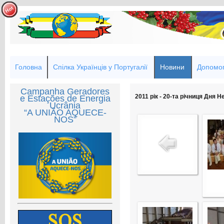
Головна
Спілка Українців у Португалії
Новини
Допомог
Campanha Geradores
2011 рік - 20-та річниця Дня 
e Estações de Energia
Ucrânia
“A UNIÃO AQUECE-
NOS”