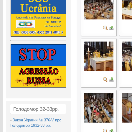
Голодомор 32-33рр.
-
Закон України № 376-V про
Голодомор 1932-33 рр.