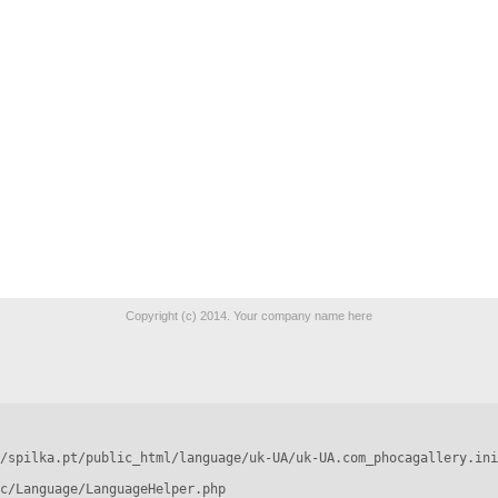
Copyright (c) 2014. Your company name here
/spilka.pt/public_html/language/uk-UA/uk-UA.com_phocagallery.ini
c/Language/LanguageHelper.php
