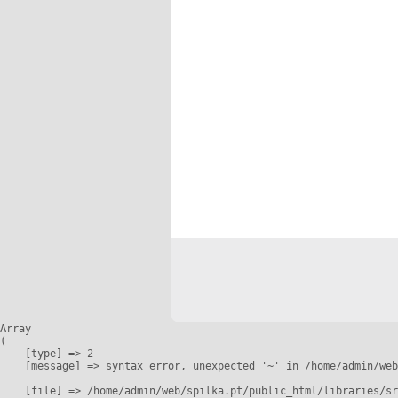
Array

(

    [type] => 2

    [message] => syntax error, unexpected '~' in /home/admin/web
    [file] => /home/admin/web/spilka.pt/public_html/libraries/sr