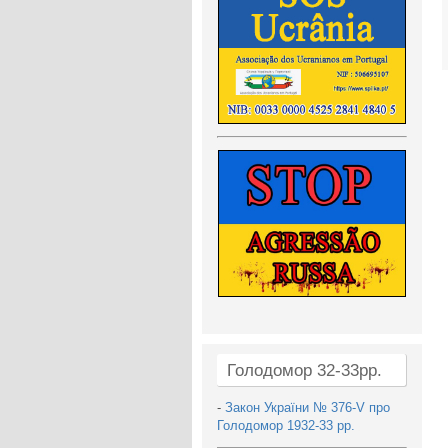
Голодомор 32-33рр.
-
Закон України № 376-V про
Голодомор 1932-33 рр.