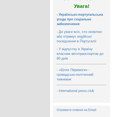
Увага!
-
Українсько-португальська
угода про соціальне
забезпечення
-
До уваги всіх, хто оновлює
або отримує водійські
посвідчення в Португалії
-
У відпустку в Україну
власним автотранспортом до
60 днів
-
«Шлях Перемоги» -
громадсько-політичний
тижневик
-
International press-club
Отримати новини на Email