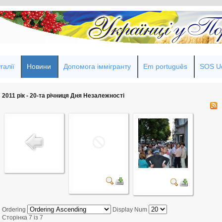
галії
Новини
Допомога іммігранту
Em português
SOS Uc
2011 рік - 20-та річниця Дня Незалежності
Ordering
Display Num
Сторінка 7 із 7