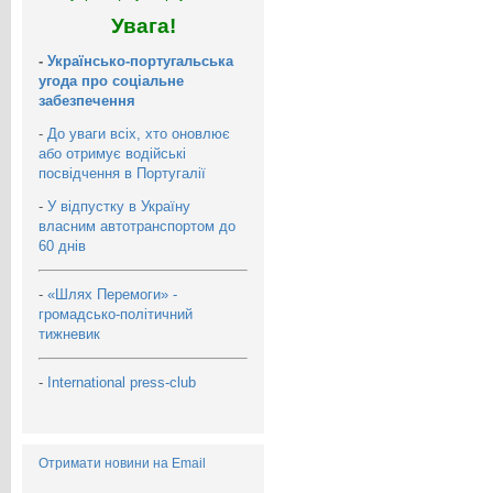
Увага!
-
Українсько-португальська
угода про соціальне
забезпечення
-
До уваги всіх, хто оновлює
або отримує водійські
посвідчення в Португалії
-
У відпустку в Україну
власним автотранспортом до
60 днів
-
«Шлях Перемоги» -
громадсько-політичний
тижневик
-
International press-club
Отримати новини на Email