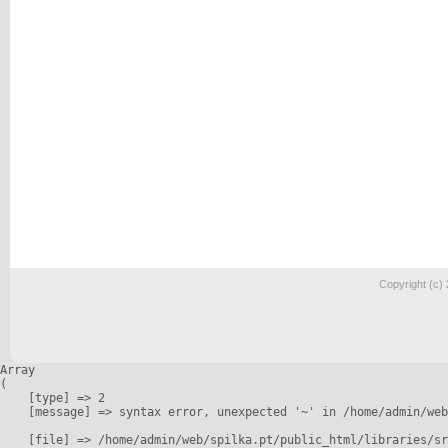
Copyright (c)
Array

(

    [type] => 2

    [message] => syntax error, unexpected '~' in /home/admin/web
    [file] => /home/admin/web/spilka.pt/public_html/libraries/sr