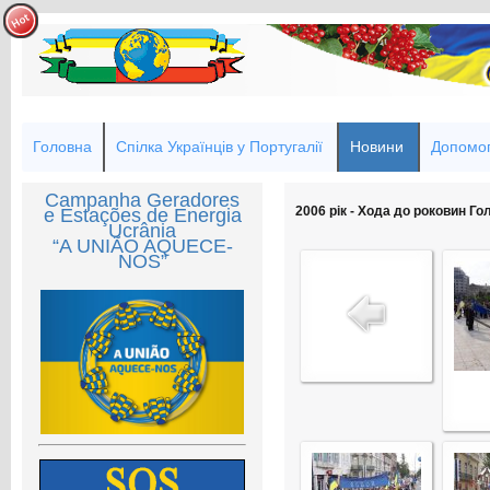
Головна
Спілка Українців у Португалії
Новини
Допомог
Campanha Geradores
2006 рік - Хода до роковин Го
e Estações de Energia
Ucrânia
“A UNIÃO AQUECE-
NOS”