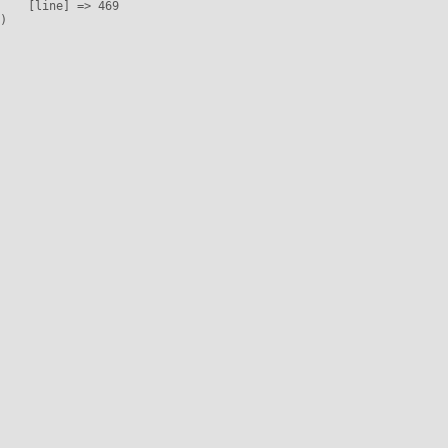
    [line] => 469
