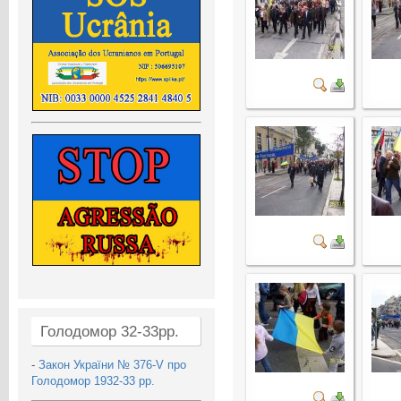
Голодомор 32-33рр.
-
Закон України № 376-V про
Голодомор 1932-33 рр.