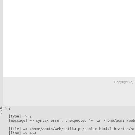
Copyright (c)
Array

(

    [type] => 2

    [message] => syntax error, unexpected '~' in /home/admin/web
    [file] => /home/admin/web/spilka.pt/public_html/libraries/sr
    [line] => 469
