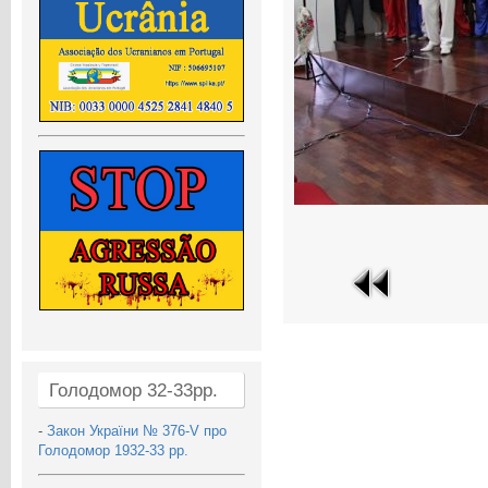
Голодомор 32-33рр.
-
Закон України № 376-V про
Голодомор 1932-33 рр.