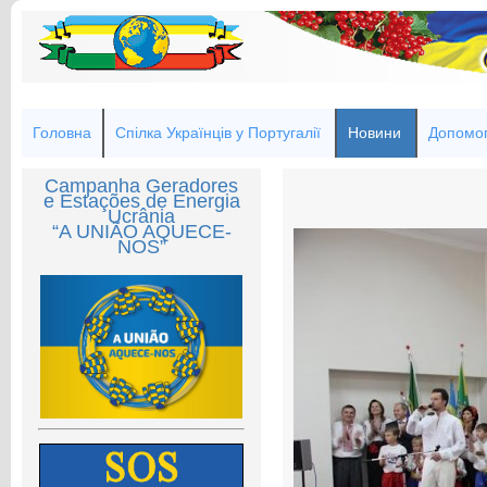
Головна
Спілка Українців у Португалії
Новини
Допомог
Campanha Geradores
e Estações de Energia
Ucrânia
“A UNIÃO AQUECE-
NOS”