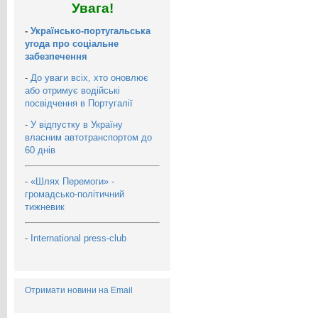
Увага!
-
Українсько-португальська
угода про соціальне
забезпечення
-
До уваги всіх, хто оновлює
або отримує водійські
посвідчення в Португалії
-
У відпустку в Україну
власним автотранспортом до
60 днів
-
«Шлях Перемоги» -
громадсько-політичний
тижневик
-
International press-club
Отримати новини на Email