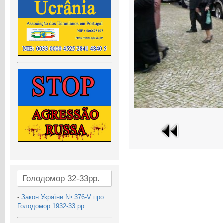
Голодомор 32-33рр.
-
Закон України № 376-V про
Голодомор 1932-33 рр.