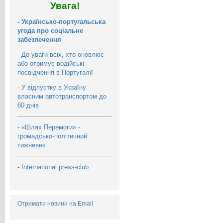
Увага!
-
Українсько-португальська
угода про соціальне
забезпечення
-
До уваги всіх, хто оновлює
або отримує водійські
посвідчення в Португалії
-
У відпустку в Україну
власним автотранспортом до
60 днів
-
«Шлях Перемоги» -
громадсько-політичний
тижневик
-
International press-club
Отримати новини на Email