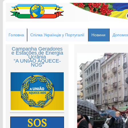
Головна
Спілка Українців у Португалії
Новини
Допомог
Campanha Geradores
e Estações de Energia
Ucrânia
“A UNIÃO AQUECE-
NOS”