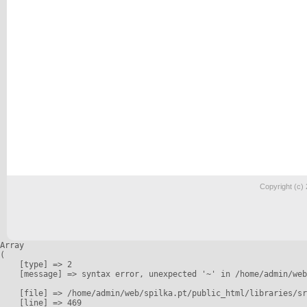
Copyright (c)
Array

(

    [type] => 2

    [message] => syntax error, unexpected '~' in /home/admin/web
    [file] => /home/admin/web/spilka.pt/public_html/libraries/sr
    [line] => 469
