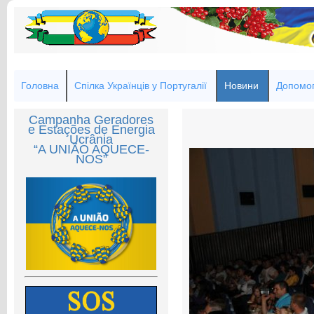
Головна
Спілка Українців у Португалії
Новини
Допомог
Campanha Geradores
e Estações de Energia
Ucrânia
“A UNIÃO AQUECE-
NOS”