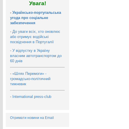
Увага!
-
Українсько-португальська
угода про соціальне
забезпечення
-
До уваги всіх, хто оновлює
або отримує водійські
посвідчення в Португалії
-
У відпустку в Україну
власним автотранспортом до
60 днів
-
«Шлях Перемоги» -
громадсько-політичний
тижневик
-
International press-club
Отримати новини на Email