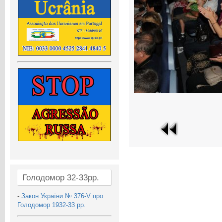
Голодомор 32-33рр.
-
Закон України № 376-V про
Голодомор 1932-33 рр.