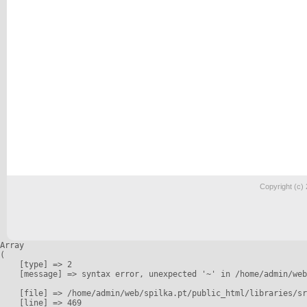
Copyright (c)
Array

(

    [type] => 2

    [message] => syntax error, unexpected '~' in /home/admin/web
    [file] => /home/admin/web/spilka.pt/public_html/libraries/sr
    [line] => 469
