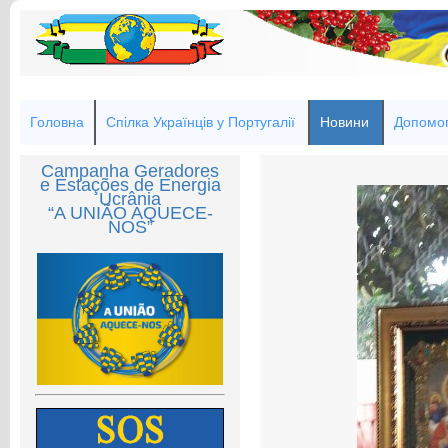
Головна
Спілка Українців у Португалії
Новини
Допомог
Campanha Geradores
e Estações de Energia
Ucrânia
“A UNIÃO AQUECE-
NOS”