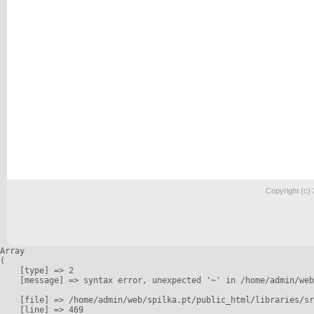
Copyright (c)
Array

(

    [type] => 2

    [message] => syntax error, unexpected '~' in /home/admin/web
    [file] => /home/admin/web/spilka.pt/public_html/libraries/sr
    [line] => 469
