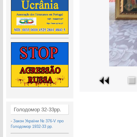
Голодомор 32-33рр.
-
Закон України № 376-V про
Голодомор 1932-33 рр.