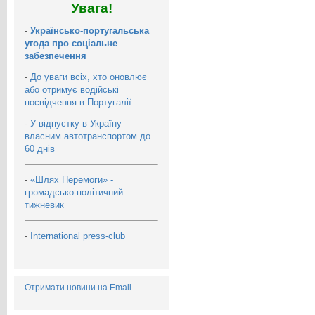
Увага!
-
Українсько-португальська
угода про соціальне
забезпечення
-
До уваги всіх, хто оновлює
або отримує водійські
посвідчення в Португалії
-
У відпустку в Україну
власним автотранспортом до
60 днів
-
«Шлях Перемоги» -
громадсько-політичний
тижневик
-
International press-club
Отримати новини на Email