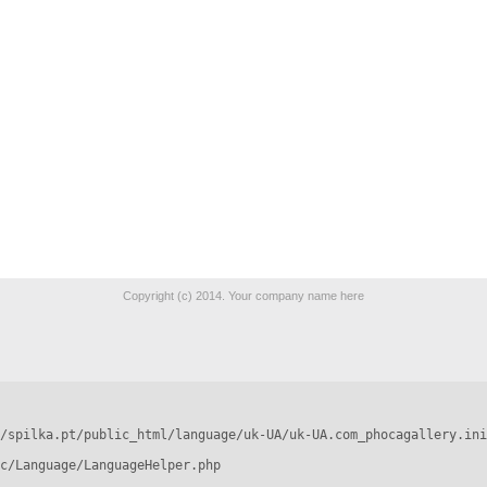
Copyright (c) 2014. Your company name here
/spilka.pt/public_html/language/uk-UA/uk-UA.com_phocagallery.ini
c/Language/LanguageHelper.php
