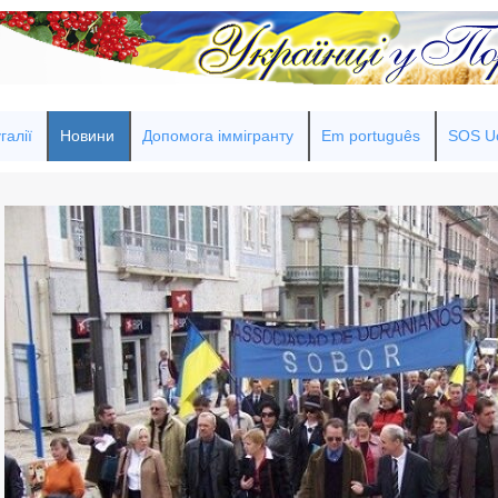
галії
Новини
Допомога іммігранту
Em português
SOS Uc