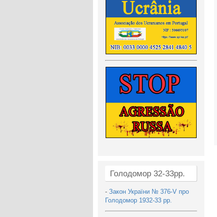
Голодомор 32-33рр.
-
Закон України № 376-V про
Голодомор 1932-33 рр.