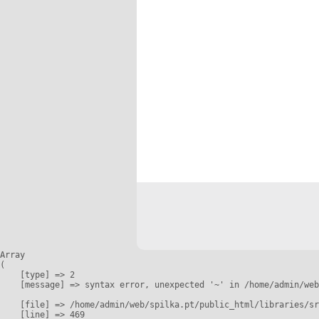
Array

(

    [type] => 2

    [message] => syntax error, unexpected '~' in /home/admin/web
    [file] => /home/admin/web/spilka.pt/public_html/libraries/sr
    [line] => 469
