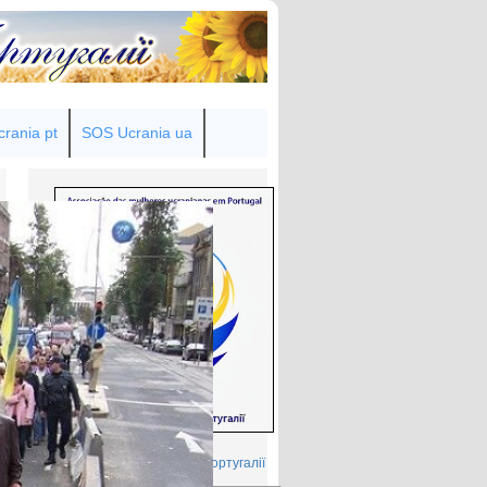
rania pt
SOS Ucrania ua
Товариство українок у Португалії