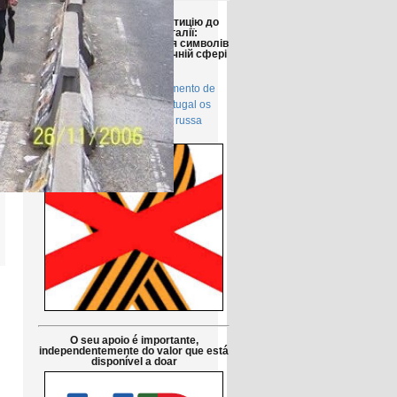
Друзі!
Просимо підтримати петицію до
Парламенту Португалії:
Заборонити використання символів
російської агресії в публічній сфері
в Португалії
Petição pública Ao Parlamento de
Portugal: Proibir em Portugal os
símbolos da agressão russa
O seu apoio é importante,
independentemente do valor que está
disponível a doar