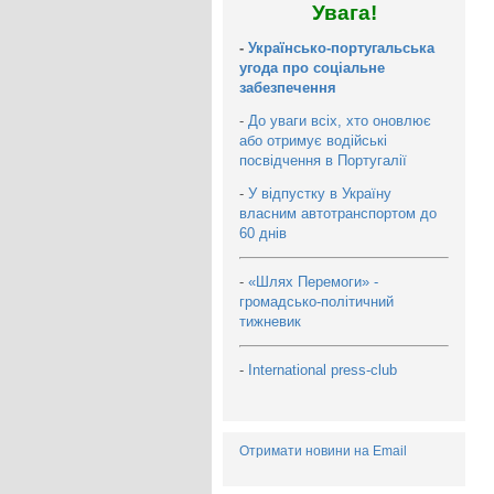
Увага!
-
Українсько-португальська
угода про соціальне
забезпечення
-
До уваги всіх, хто оновлює
або отримує водійські
посвідчення в Португалії
-
У відпустку в Україну
власним автотранспортом до
60 днів
-
«Шлях Перемоги» -
громадсько-політичний
тижневик
-
International press-club
Отримати новини на Email