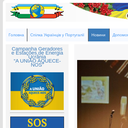
Головна
Спілка Українців у Португалії
Новини
Допомог
Campanha Geradores
e Estações de Energia
Ucrânia
“A UNIÃO AQUECE-
NOS”