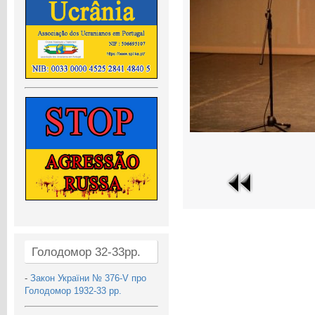
Голодомор 32-33рр.
-
Закон України № 376-V про
Голодомор 1932-33 рр.