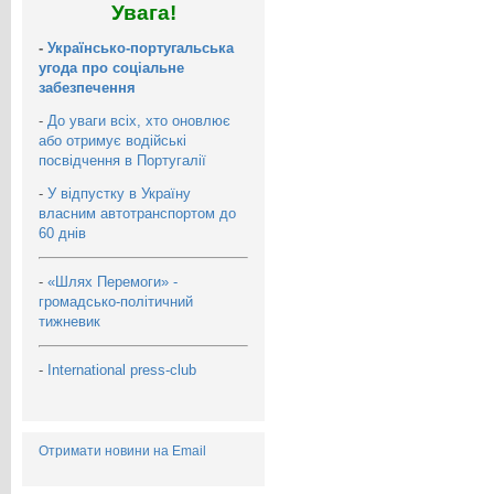
Увага!
-
Українсько-португальська
угода про соціальне
забезпечення
-
До уваги всіх, хто оновлює
або отримує водійські
посвідчення в Португалії
-
У відпустку в Україну
власним автотранспортом до
60 днів
-
«Шлях Перемоги» -
громадсько-політичний
тижневик
-
International press-club
Отримати новини на Email