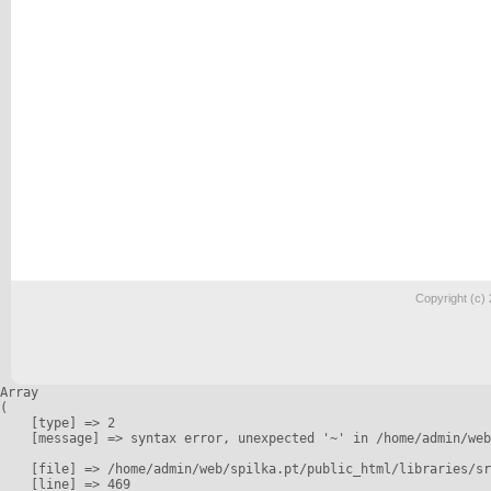
Copyright (c)
Array

(

    [type] => 2

    [message] => syntax error, unexpected '~' in /home/admin/web
    [file] => /home/admin/web/spilka.pt/public_html/libraries/sr
    [line] => 469
