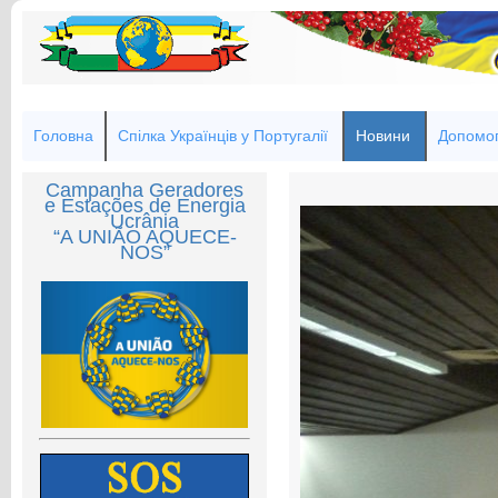
Головна
Спілка Українців у Португалії
Новини
Допомог
Campanha Geradores
e Estações de Energia
Ucrânia
“A UNIÃO AQUECE-
NOS”