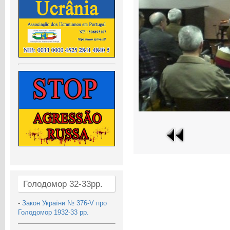
Голодомор 32-33рр.
-
Закон України № 376-V про
Голодомор 1932-33 рр.