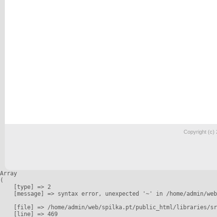
Copyright (c)
Array

(

    [type] => 2

    [message] => syntax error, unexpected '~' in /home/admin/web
    [file] => /home/admin/web/spilka.pt/public_html/libraries/sr
    [line] => 469
