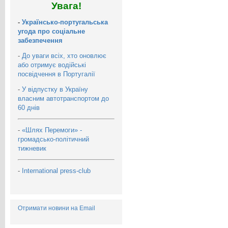
Увага!
-
Українсько-португальська
угода про соціальне
забезпечення
-
До уваги всіх, хто оновлює
або отримує водійські
посвідчення в Португалії
-
У відпустку в Україну
власним автотранспортом до
60 днів
-
«Шлях Перемоги» -
громадсько-політичний
тижневик
-
International press-club
Отримати новини на Email