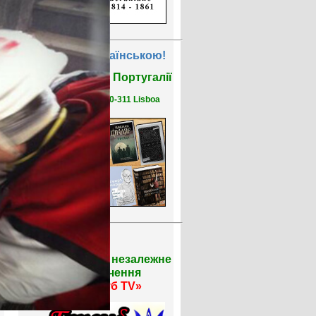
Читати Українською!
Бібліотека у Португалії
R. Saco 1, 1150-311 Lisboa
Громадське незалежне
телебачення
«Тризуб TV»