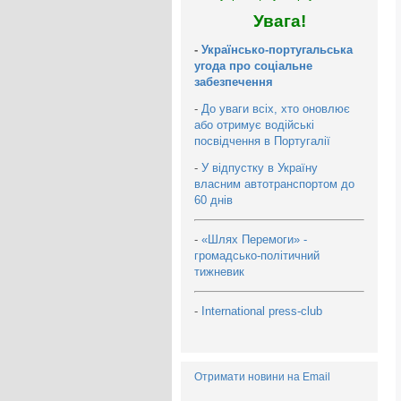
Увага!
-
Українсько-португальська
угода про соціальне
забезпечення
-
До уваги всіх, хто оновлює
або отримує водійські
посвідчення в Португалії
-
У відпустку в Україну
власним автотранспортом до
60 днів
-
«Шлях Перемоги» -
громадсько-політичний
тижневик
-
International press-club
Отримати новини на Email