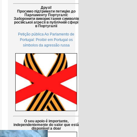
Друзі!
Просимо підтримати петицію до
Парламенту Португалії:
Заборонити використання символів
російської агресії в публічній сфері
в Португалії
Petição pública Ao Parlamento de
Portugal: Proibir em Portugal os
símbolos da agressão russa
O seu apoio é importante,
independentemente do valor que está
disponível a doar