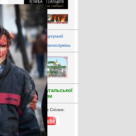
УГКЦ у Португалії
Розпорядок Богослужінь
Уроки португальської
мови
Відеоархів Спілки: