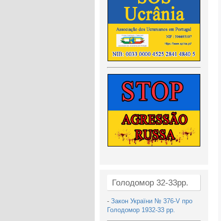
Голодомор 32-33рр.
-
Закон України № 376-V про
Голодомор 1932-33 рр.