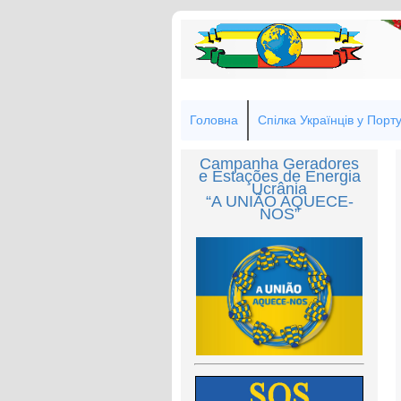
Головна
Спілка Українців у Порту
Campanha Geradores
e Estações de Energia
Ucrânia
“A UNIÃO AQUECE-
NOS”