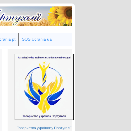
rania pt
SOS Ucrania ua
Товариство українок у Португалії