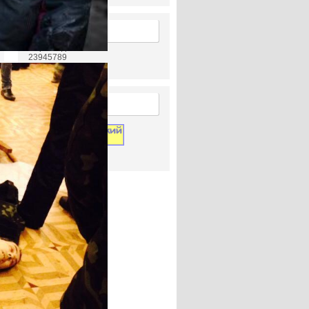
Статистика
Перегляди статей
23945789
Лічильник