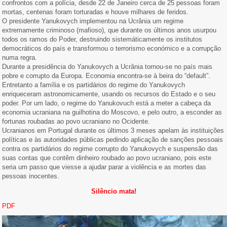
confrontos com a polícia, desde 22 de Janeiro cerca de 25 pessoas foram
mortas, centenas foram torturadas e houve milhares de feridos.
O presidente Yanukovych implementou na Ucrânia um regime
extremamente criminoso (mafioso), que durante os últimos anos usurpou
todos os ramos do Poder, destruindo sistemáticamente os institutos
democráticos do país e transformou o terrorismo económico e a corrupção
numa regra.
Durante a presidência do Yanukovych a Ucrânia tornou-se no país mais
pobre e corrupto da Europa. Economia encontra-se à beira do “default”.
Entretanto a família e os partidários do regime do Yanukovych
enriqueceram astronomicamente, usando os recursos do Estado e o seu
poder. Por um lado, o regime do Yanukovuch está a meter a cabeça da
economia ucraniana na guilhotina do Moscovo, e pelo outro, a esconder as
fortunas roubadas ao povo ucraniano no Ocidente.
Ucranianos em Portugal durante os últimos 3 meses apelam às instituições
políticas e às autoridades públicas pedindo aplicação de sanções pessoais
contra os partidários do regime corrupto do Yanukovych e suspensão das
suas contas que contêm dinheiro roubado ao povo ucraniano, pois este
seria um passo que viesse a ajudar parar a violência e as mortes das
pessoas inocentes.
Silêncio mata!
PDF