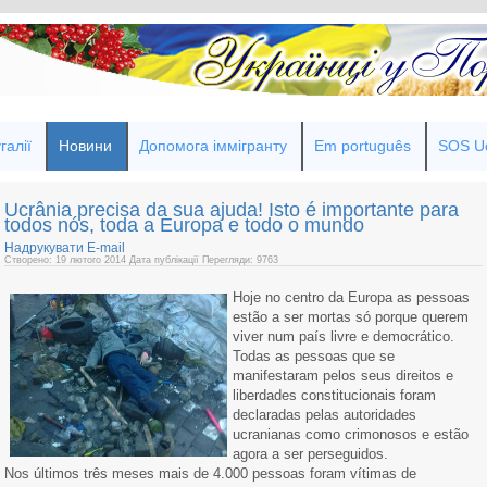
галії
Новини
Допомога іммігранту
Em português
SOS Uc
Ucrânia precisa da sua ajuda! Isto é importante para
todos nós, toda a Europa e todo o mundo
Надрукувати
E-mail
Створено: 19 лютого 2014
Дата публікації
Перегляди: 9763
Hoje no centro da Europa as pessoas
estão a ser mortas só porque querem
viver num país livre e democrático.
Todas as pessoas que se
manifestaram pelos seus direitos e
liberdades constitucionais foram
declaradas pelas autoridades
ucranianas como crimonosos e estão
agora a ser perseguidos.
Nos últimos três meses mais de 4.000 pessoas foram vítimas de