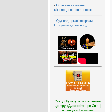
-
Офіційне визнання
міжнародною спільнотою
-
Суд над організаторами
Голодомору-Геноциду
Статут Культурно-освітнього
центру «Дивосвіт»
при Спілці
українців у Португалії