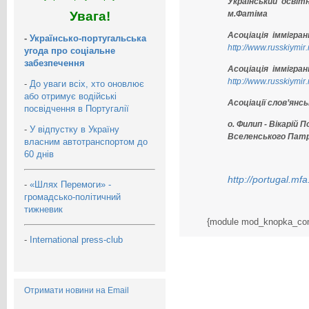
Український освіт
Увага!
м.Фатімa
Асоціація іммігра
-
Українсько-португальська
http://www.russkiymir.
угода про соціальне
забезпечення
Асоціація іммігра
http://www.russkiymir.
-
До уваги всіх, хто оновлює
або отримує водійські
Асоціації слов’янс
посвідчення в Португалії
о. Филип - Вікарій 
-
У відпустку в Україну
Вселенського Патр
власним автотранспортом до
60 днів
http://portugal.mfa
-
«Шлях Перемоги» -
громадсько-політичний
тижневик
{module mod_knopka_co
-
International press-club
Отримати новини на Email