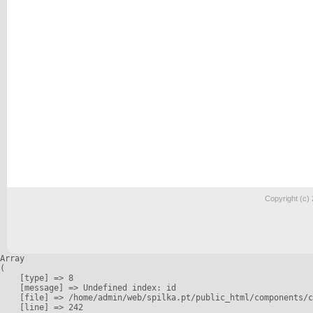
Copyright (c)
Array

(

    [type] => 8

    [message] => Undefined index: id

    [file] => /home/admin/web/spilka.pt/public_html/components/c
    [line] => 242
