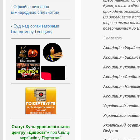
представники ділов
букви, а також відм
-
Офіційне визнання
проходять організов
міжнародною спільнотою
Ви докладаєте в сп
торговельних та інш
-
Суд над організаторами
повертаються до Ва
Голодомору-Геноциду
З повагою,
Асоціація «Українсь
Асоціація «Україн
Асоціація українці
Асоціація «Спадщи
Асоціація «Напрямо
Асоціація українці
Український освіт
Український освіт
Український освіт
Статут Культурно-освітнього
Ведраш
центру «Дивосвіт»
при Спілці
українців у Португалії