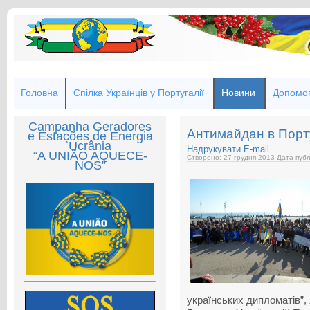
Головна
Спілка Українців у Португалії
Новини
Допомог
Campanha Geradores
Антимайдан в Порту
e Estações de Energia
Ucrânia
Надрукувати
E-mail
“A UNIÃO AQUECE-
Створено: 27 грудня 2013
Дата публ
NOS”
українських дипломатів”,