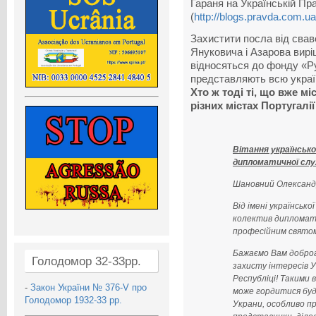
Гараня на Українській Пр
(
http://blogs.pravda.com.ua
Захистити посла від свав
Януковича і Азарова виріш
відносяться до фонду «Ру
представляють всю украї
Хто ж тоді ті, що вже м
різних містах Португал
Вітання українсько
дипломатичної сл
Шановний Олександ
Від імені українськ
колектив дипломати
професійним святом
Бажаємо Вам доброго
Голодомор 32-33рр.
захисту інтересів У
Республіці! Такими
-
Закон України № 376-V про
може гордитися будь
Голодомор 1932-33 рр.
Украни, особливо п