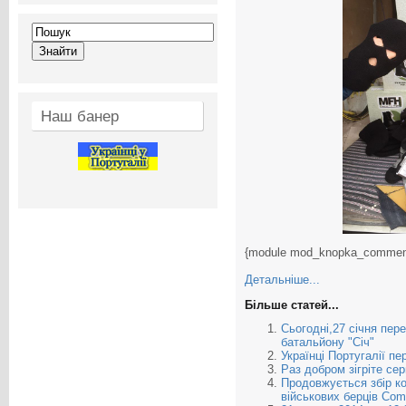
Наш банер
{module mod_knopka_commen
Детальніше...
Більше статей...
Сьогодні,27 січня пер
батальйону "Січ"
Українці Португалії п
Раз добром зігріте сер
Продовжується збір к
військових берців Co