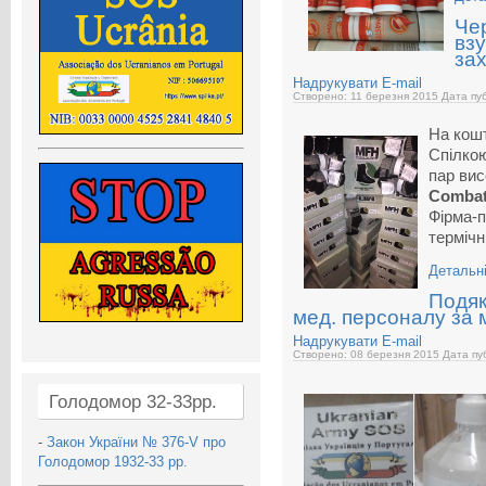
Чер
вз
за
Надрукувати
E-mail
Створено: 11 березня 2015
Дата пуб
На кошт
Спілкою
пар вис
Comba
Фірма-
терміч
Детальні
Подяк
мед. персоналу за 
Надрукувати
E-mail
Створено: 08 березня 2015
Дата пуб
Голодомор 32-33рр.
-
Закон України № 376-V про
Голодомор 1932-33 рр.