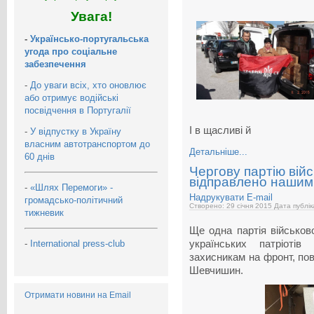
Увага!
-
Українсько-португальська
угода про соціальне
забезпечення
-
До уваги всіх, хто оновлює
або отримує водійські
посвідчення в Португалії
І в щасливі й
-
У відпустку в Україну
власним автотранспортом до
Детальніше...
60 днів
Чергову партію вій
відправлено нашим
-
«Шлях Перемоги» -
Надрукувати
E-mail
громадсько-політичний
Створено: 29 січня 2015
Дата публік
тижневик
Ще одна партія військов
-
International press-club
українських патріотів
захисникам на фронт, пов
Шевчишин.
Отримати новини на Email