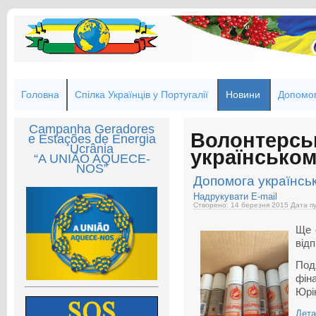
Головна
Спілка Українців у Португалії
Новини
Допомог
Campanha Geradores
Волонтерсь
e Estações de Energia
Ucrânia
українськом
“A UNIÃO AQUECE-
NOS”
Допомога українськ
Надрукувати
E-mail
Створено: 14 березня 2015
Дата пу
Ще 
відп
Под
фін
Юрі
Дета