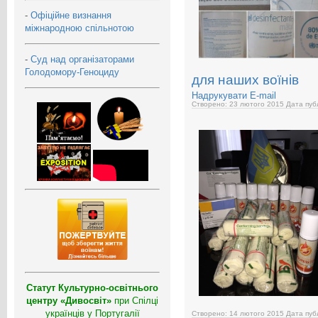
-
Офіційне визнання
міжнародною спільнотою
-
Суд над організаторами
Голодомору-Геноциду
для наших воїнів
Надрукувати
E-mail
Створено: 23 лютого 2015
Дата публ
Статут Культурно-освітнього
центру «Дивосвіт»
при Спілці
українців у Португалії
Створено: 14 лютого 2015
Дата публ