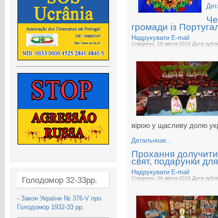
Дет
Че
громади із Португал
Надрукувати
E-mail
Створено: 19 квітня 2016
Дата публі
вірою у щасливу долю ук
Детальніше...
Прохання долучитис
свят, подарунки дл
Надрукувати
E-mail
Створено: 04 квітня 2016
Дата публі
Голодомор 32-33рр.
-
Закон України № 376-V про
Голодомор 1932-33 рр.