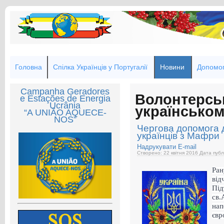
Головна
Спілка Українців у Португалії
Новини
Допомог
Campanha Geradores
Волонтерсь
e Estações de Energia
Ucrânia
українськом
“A UNIÃO AQUECE-
NOS”
Чергова допомога 
українців з Мафри
Надрукувати
E-mail
Створено: 22 квітня 2016
Дата публ
Ран
ві
Під
св
нап
євр