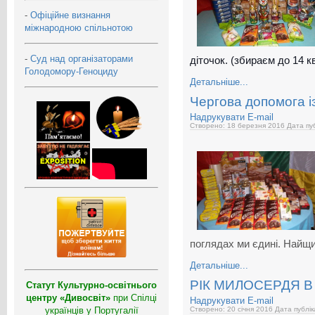
-
Офіційне визнання
міжнародною спільнотою
-
Суд над організаторами
діточок. (збираєм до 14 к
Голодомору-Геноциду
Детальніше...
Чергова допомога із
Надрукувати
E-mail
Створено: 18 березня 2016
Дата пуб
поглядах ми єдині. Найщир
Детальніше...
РІК МИЛОСЕРДЯ 
Статут Культурно-освітнього
центру «Дивосвіт»
при Спілці
Надрукувати
E-mail
українців у Португалії
Створено: 20 січня 2016
Дата публік