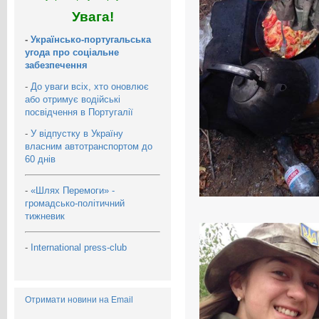
Увага!
-
Українсько-португальська
угода про соціальне
забезпечення
-
До уваги всіх, хто оновлює
або отримує водійські
посвідчення в Португалії
-
У відпустку в Україну
власним автотранспортом до
60 днів
-
«Шлях Перемоги» -
громадсько-політичний
тижневик
-
International press-club
Отримати новини на Email