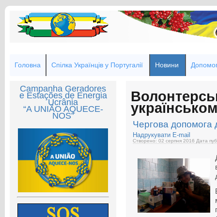
Головна
Спілка Українців у Португалії
Новини
Допомог
Campanha Geradores
Волонтерсь
e Estações de Energia
Ucrânia
українськом
“A UNIÃO AQUECE-
NOS”
Чергова допомога 
Надрукувати
E-mail
Створено: 02 серпня 2016
Дата пуб