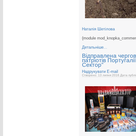
Наталія Шетілова
{module mod_knopka_commen
Детальніше...
Відправлена чергов
патріотів Португалі
Сектор"
Надрукувати
E-mail
Створено: 13 липня 2016
Дата публі