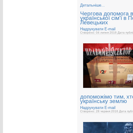
Детальніше...
Чергова допомога в
української сім'ї в 
Левецьких
Надрукувати
E-mail
Створено: 04 липня 2016
Дата публі
допоможімо тим, х
українську землю
Надрукувати
E-mail
Створено: 28 червня 2016
Дата публ