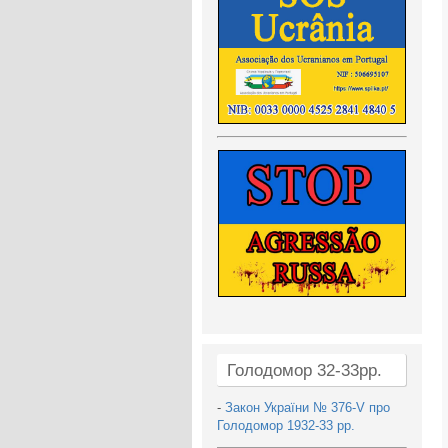
Голодомор 32-33рр.
-
Закон України № 376-V про
Голодомор 1932-33 рр.