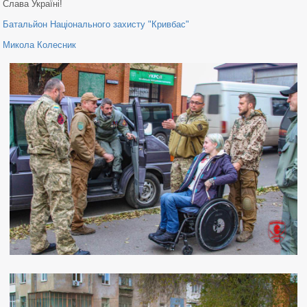
Слава Україні!
Батальйон Національного захисту "Кривбас"
Микола Колесник