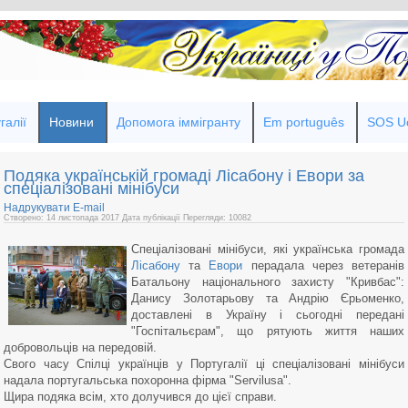
галії
Новини
Допомога іммігранту
Em português
SOS Uc
Подяка українській громаді Лісабону і Евори за
спеціалізовані мінібуси
Надрукувати
E-mail
Створено: 14 листопада 2017
Дата публікації
Перегляди: 10082
Спеціалізовані мінібуси, які українська громада
Лісабону
та
Евори
перадала через ветеранів
Батальону національного захисту "Кривбас":
Данису Золотарьову та Андрію Єрьоменко,
доставлені в Україну і сьогодні передані
"Госпітальєрам", що рятують життя наших
добровольців на передовій.
Свого часу Спілці українців у Португалії ці спеціалізовані мінібуси
надала португальська похоронна фірма "Servilusa".
Щира подяка всім, хто долучився до цієї справи.