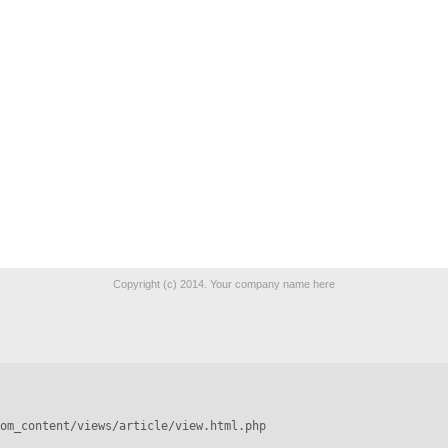
Copyright (c) 2014. Your company name here
om_content/views/article/view.html.php
