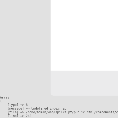
Array

(

    [type] => 8

    [message] => Undefined index: id

    [file] => /home/admin/web/spilka.pt/public_html/components/c
    [line] => 242
