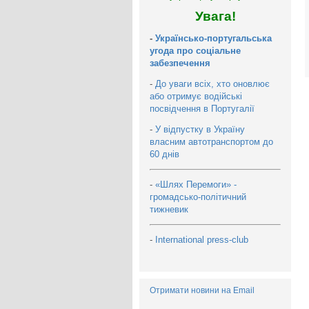
Увага!
-
Українсько-португальська
угода про соціальне
забезпечення
-
До уваги всіх, хто оновлює
або отримує водійські
посвідчення в Португалії
-
У відпустку в Україну
власним автотранспортом до
60 днів
-
«Шлях Перемоги» -
громадсько-політичний
тижневик
-
International press-club
Отримати новини на Email