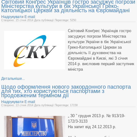
Світовий Конґрес Українців гостро засуджує погрози
Міністерства культури в бік Української Греко-
Католицької Церкви за діяльність на Євромайдані
Надрукувати
E-mail
Створено: 15 січня 2014
Дата публікації
Перегляди: 5250
Світовий Конґрес Українців гостро
засуджує погрози Міністерства
культури України в бік Української
Греко-Католицької Церкви за
діяльність її духовенства на
Євромайдані в Києві, які 3 січня
2014 р. висловив перший заступник
міністра
Детальніше...
Щодо оформлення нового закордонного паспорта
для тих, хто користуються паспортами з
продовженим терміном дії
Надрукувати
E-mail
Створено: 13 січня 2014
Дата публікації
Перегляди: 17158
„ 30 ” грудня 2013 р. № 913/19-
172/3-3133
На запит від 24.12.2013 р.