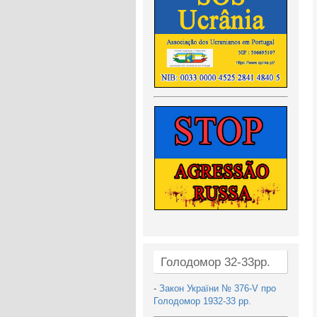
Голодомор 32-33рр.
-
Закон України № 376-V про
Голодомор 1932-33 рр.