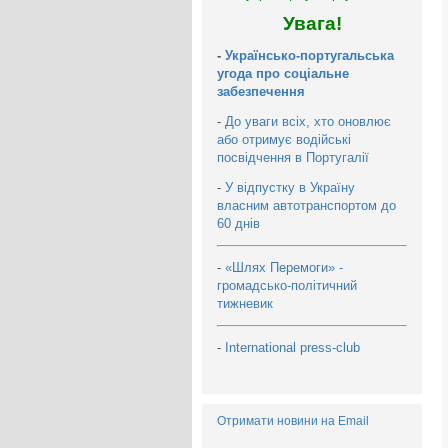
Увага!
-
Українсько-португальська
угода про соціальне
забезпечення
-
До уваги всіх, хто оновлює
або отримує водійські
посвідчення в Португалії
-
У відпустку в Україну
власним автотранспортом до
60 днів
-
«Шлях Перемоги» -
громадсько-політичний
тижневик
-
International press-club
Отримати новини на Email