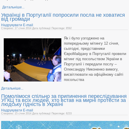
Детальніше...
Українці в Португалії попросили посла не ховатися
від громади
Надрукувати
E-mail
Створено: 17 січня 2014
Дата публікації
Перегляди: 8592
Як і було узгоджено на
попередньому мітингу 12 січня,
сьогодні, представники
ЄвроМайдану в Португалії провели
мітинг під посольством України в
Португалії і передали послу –
Олександру Никоненко вимогу,
висвітлювати на офіційному сайті
посольства
Детальніше...
Помолімося спільно за припинення переслідування
УГКЦ та всіх людей, хто встав на мирні протести за
людську гідність в Україні
Надрукувати
E-mail
Створено: 15 січня 2014
Дата публікації
Перегляди: 6233