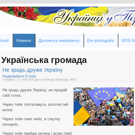
галії
Новини
Допомога іммігранту
Em português
SOS Uc
Українська громада
Не зрадь друже Україну
Надрукувати
E-mail
Створено: 17 січня 2014
Дата публікації
Перегляди: 4001
Не зрадь друже Україну, не продай
свій голос,
Через тебе топтатимуть золотистий
колос
Через тебе синє небо, в смутку
почорніє,
Через тебе прийде нелюд і всякі повії.