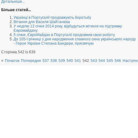
Детальніше...
Більше статей...
Українці в Португалії продовжують боротьбу
Вітання для Василя Шайтанюка
У неділю 12 січня 2014 року, відбудуться мітинги на підтримку
Євромайдану
5 січня, ЄвроМайдан в Португалії продовжив свою роботу
До 105-ї річниці з дня народження славного сина українського народу
- Героя України Степана Бандери, присвячую
Сторінка 542 із 639
«
Початок
Попередня
537
538
539
540
541
542
543
544
545
546
Наступн