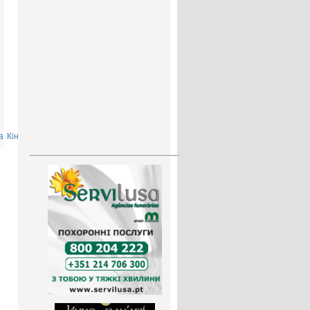
а
Кінець
»