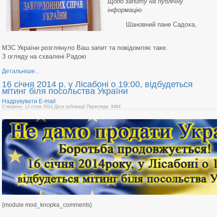
Щодо запиту на публічну
інформацію
Шановний пане Садоха,
МЗС України розглянуло Ваш запит та повідомляє таке.
З огляду на схвалені Радою
Детальніше...
16 січня 2014 р. у Лісабоні о 19:00, відбудеться
мітинг біля посольства України
Надрукувати
E-mail
Створено: 13 січня 2014
Дата публікації
Перегляди: 8484
{module mod_knopka_comments}