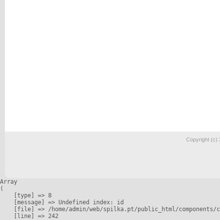
Copyright (c)
Array

(

    [type] => 8

    [message] => Undefined index: id

    [file] => /home/admin/web/spilka.pt/public_html/components/c
    [line] => 242
