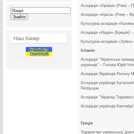
Асоціація «Оріана» (Рим) – 
Асоціація «Арата» (Рим) – В
Культурна асоціація «Калина
Асоціація «Надія» (Брешія) 
Наш банер
Культурна асоціація «Зубко»
Іспанія
:
Асоціація "Українська громада
українців" – Голова Юрій Чо
Асоціація Українців Регіону
Асоціація українців Каталон
Петрущак
Асоціація "Українці Торреві
Асоціація українців Кантабрі
Греція
Товариство української діасп