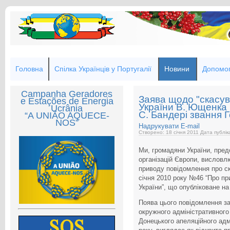
Головна
Спілка Українців у Португалії
Новини
Допомог
Campanha Geradores
Заява щодо "скасу
e Estações de Energia
України В. Ющенка
Ucrânia
С. Бандері звання 
“A UNIÃO AQUECE-
NOS”
Надрукувати
E-mail
Створено: 18 січня 2011
Дата публік
Ми, громадяни України, пред
організацій Європи, висловл
приводу повідомлення про ск
січня 2010 року №46 “Про пр
України”, що опубліковане на
Поява цього повідомлення за
окружного адміністративного 
Донецького апеляційного адм