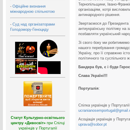
Тернопільщини, Івано-Франкі
-
Офіційне визнання
організаціям, котрі висловил
міжнародною спільнотою
антинародного рішення.
Звертаємося до Президента У
-
Суд над організаторами
антиукраїнську політику на з
Голодомору-Геноциду
позбавляти український народ
Зі свого боку ми робитимемо
нашого перебування громадсь
Україну, про її справжню іст
політичного та суспільного ж
Бандера був, є і буде Геро
Слава Україні!!!
Португалія
:
Спілка українців у Португал
ucranianosemportugal@gmail
Статут Культурно-освітнього
Асоціація українців у Португ
центру «Дивосвіт»
при Спілці
uprava@sobor.pt
українців у Португалії