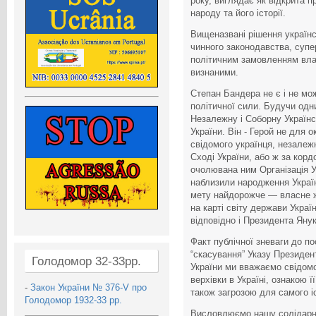
року, виглядає як відкрита п
народу та його історії.
Вищеназвані рішення українс
чинного законодавства, супе
політичним замовленням влад
визнаними.
Степан Бандера не є і не мож
політичної сили. Будучи одн
Незалежну і Соборну Україн
України. Він - Герой не для 
свідомого українця, незалеж
Сході України, або ж за корд
очолювана ним Організація Ук
наблизили народження Украї
мету найдорожче — власне жи
на карті світу держави Україн
відповідно і Президента Яну
Факт публічної зневаги до по
“скасування” Указу Президен
Голодомор 32-33рр.
України ми вважаємо свідом
верхівки в Україні, ознакою ї
-
Закон України № 376-V про
також загрозою для самого і
Голодомор 1932-33 рр.
Висловлюємо нашу солідарн