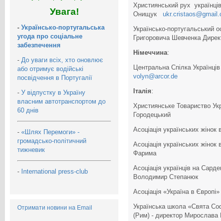
Християнський рух українців
Увага!
Онищук
ukr.cristaos@gmail
-
Українсько-португальська
Українсько-португальський о
угода про соціальне
Григоровича Шевченка Дирек
забезпечення
Німеччина
:
-
До уваги всіх, хто оновлює
Центральна Спілка Українц
або отримує водійські
volyn@arcor.de
посвідчення в Португалії
Італія
:
-
У відпустку в Україну
власним автотранспортом до
Християнське Товариство Укр
60 днів
Городецький
Асоціація українських жінок 
-
«Шлях Перемоги» -
громадсько-політичний
Асоціація українських жінок 
тижневик
Фарима
Асоціація українців на Сарден
-
International press-club
Володимир Степанюк
Асоціація «Україна в Європі»
Українська школа «Свята Со
Отримати новини на Email
(Рим) - директор Мирослава 