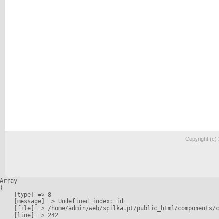
Copyright (c)
Array

(

    [type] => 8

    [message] => Undefined index: id

    [file] => /home/admin/web/spilka.pt/public_html/components/c
    [line] => 242
