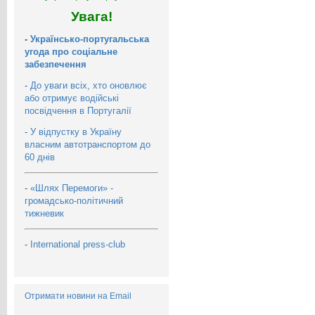
Увага!
-
Українсько-португальська
угода про соціальне
забезпечення
-
До уваги всіх, хто оновлює
або отримує водійські
посвідчення в Португалії
-
У відпустку в Україну
власним автотранспортом до
60 днів
-
«Шлях Перемоги» -
громадсько-політичний
тижневик
-
International press-club
Отримати новини на Email