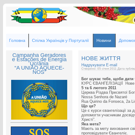
Головна
Спілка Українців у Португалії
Новини
Допомог
Campanha Geradores
НОВЕ ЖИТТЯ
e Estações de Energia
Ucrânia
Надрукувати
E-mail
“A UNIÃO AQUECE-
Створено: 05 січня 2011
Дата публік
NOS”
Бог шукає тебе, щоби дат
КУРС ЄВАНГЕЛІЗАЦІЇ Нове 
5 та 6 лютого 2011
Церква Різдва Пресвятої Бог
Nossa Senhora de Nazaré
Rua Quirino da Fonseca, 2а L
Що це?
Це є курси євангелізації за
допомогти учасникам досвід
Христі”.
Яка мета?
Мають за мету виховання сві
проповідувати Євангеліє.