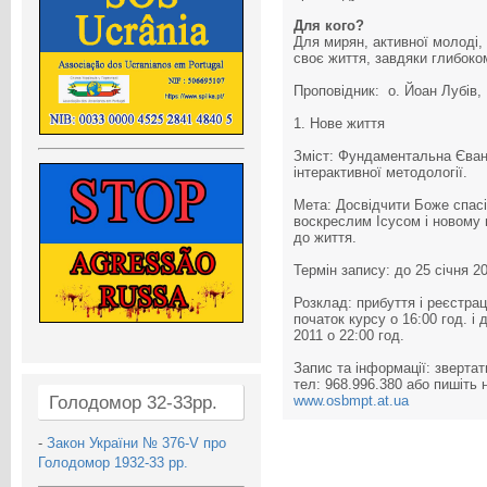
Для кого?
Для мирян, активної молоді, 
своє життя, завдяки глибоко
Проповідник: о. Йоан Лубів
1. Нове життя
Зміст: Фундаментальна Єванг
інтерактивної методології.
Мета: Досвідчити Боже спасін
воскреслим Ісусом і новому 
до життя.
Термін запису: до 25 січня 20
Розклад: прибуття і реєстрац
початок курсу о 16:00 год. і 
2011 о 22:00 год.
Запис та інформації: звертат
тел: 968.996.380 або пишіть 
Голодомор 32-33рр.
www.osbmpt.at.ua
-
Закон України № 376-V про
Голодомор 1932-33 рр.