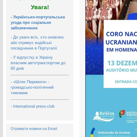
Увага!
-
Українсько-португальська
угода про соціальне
забезпечення
-
До уваги всіх, хто оновлює
або отримує водійські
посвідчення в Португалії
-
У відпустку в Україну
власним автотранспортом до
60 днів
-
«Шлях Перемоги» -
громадсько-політичний
тижневик
-
International press-club
Отримати новини на Email