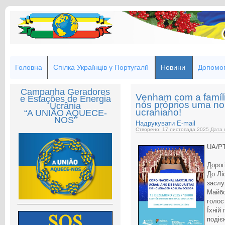
Головна
Спілка Українців у Португалії
Новини
Допомог
Campanha Geradores
Venham com a famíl
e Estações de Energia
nós próprios uma noi
Ucrânia
ucraniano!
“A UNIÃO AQUECE-
NOS”
Надрукувати
E-mail
Створено: 17 листопада 2025
Дата 
UA/P
Дорогі
До Лі
заслу
Майбо
голос
Їхній
подіє