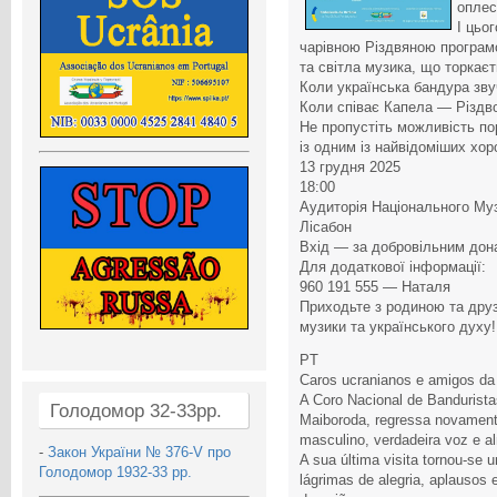
оплес
І цьо
чарівною Різдвяною програм
та світла музика, що торкає
Коли українська бандура зву
Коли співає Капела — Різдво
Не пропустіть можливість по
із одним із найвідоміших хор
13 грудня 2025
18:00
Аудиторія Національного Муз
Лісабон
Вхід — за добровільним дон
Для додаткової інформації:
960 191 555 — Наталя
Приходьте з родиною та друз
музики та українського духу!
PT
Caros ucranianos e amigos da
A Coro Nacional de Bandurist
Голодомор 32-33рр.
Maiboroda, regressa novament
masculino, verdadeira voz e a
-
Закон України № 376-V про
A sua última visita tornou-se 
Голодомор 1932-33 рр.
lágrimas de alegria, aplausos 