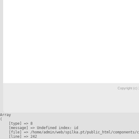
Copyright (c)
Array

(

    [type] => 8

    [message] => Undefined index: id

    [file] => /home/admin/web/spilka.pt/public_html/components/c
    [line] => 242
