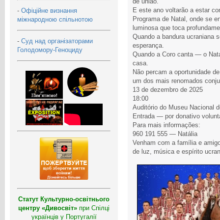
de união.
E este ano voltarão a estar 
-
Офіційне визнання
Programa de Natal, onde se e
міжнародною спільнотою
luminosa que toca profundame
Quando a bandura ucraniana s
-
Суд над організаторами
esperança.
Голодомору-Геноциду
Quando a Coro canta — o Nata
casa.
Não percam a oportunidade de
um dos mais renomados conju
13 de dezembro de 2025
18:00
Auditório do Museu Nacional 
Entrada — por donativo volunt
Para mais informações:
960 191 555 — Natália
Venham com a família e amigo
de luz, música e espírito ucra
Статут Культурно-освітнього
центру «Дивосвіт»
при Спілці
українців у Португалії