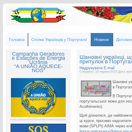
Головна
Спілка Українців у Португалії
Новини
Допомог
Campanha Geradores
Шановні українці, 
e Estações de Energia
притулок в Португал
Ucrânia
“A UNIÃO AQUECE-
Надрукувати
E-mail
NOS”
Створено: 10 червня 2025
Дата публ
Шановні у
в Португалі
В Португал
португальської мови для іноз
Acolhimento).
Щоб дізнатися, де найближч
ці курси, просимо надсилати
мови (SPLPt) АІМА через ел
lingua.portuguesa@aima.gov.p