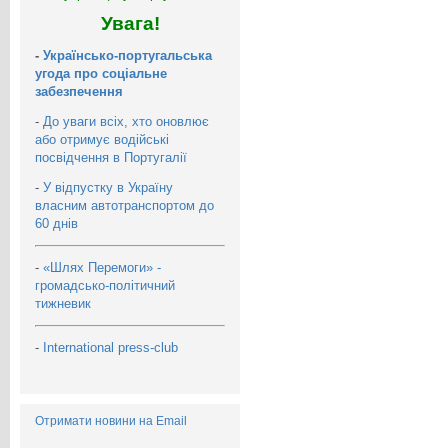
Увага!
-
Українсько-португальська
угода про соціальне
забезпечення
-
До уваги всіх, хто оновлює
або отримує водійські
посвідчення в Португалії
-
У відпустку в Україну
власним автотранспортом до
60 днів
-
«Шлях Перемоги» -
громадсько-політичний
тижневик
-
International press-club
Отримати новини на Email