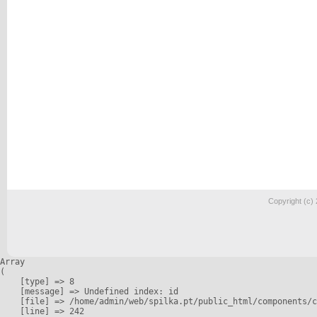
Copyright (c)
Array

(

    [type] => 8

    [message] => Undefined index: id

    [file] => /home/admin/web/spilka.pt/public_html/components/c
    [line] => 242
