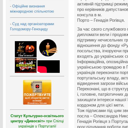
активній підтримці режи
-
Офіційне визнання
про керівників дипустано
міжнародною спільнотою
консула в м.
Порто – Генадія Рогівця.
-
Суд над організаторами
Голодомору-Геноциду
За час свого службового 
дипломати вели і продов
підтримку нечисельних г
відношення до фонду «Р
посольства, ігноруючи при
входять до українських с
Інформаційна, опозиційна
українською громадою в
українців переконати порт
португальську владу,
акт
відведення загрози військ
Переконані, що в структу
і, головне, патріотичних 
захищати інтереси нашої 
кордоном для цієї мети.
Тож підписами під цим з
Статут Культурно-освітнього
посла – Олександра Нико
центру «Дивосвіт»
при Спілці
Генадія Рогівця з Португ
українців у Португалії
розслідування роботи дип