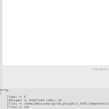
Copyright (c)
Array

(

    [type] => 8

    [message] => Undefined index: id

    [file] => /home/admin/web/spilka.pt/public_html/components/c
    [line] => 242
