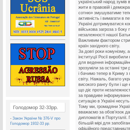
український народ зумів в
жити в правовій і
демокра
сотню» змушуватиме тепе
активність і вимагати в п
Україні дотримуватися кон
військова загроза з боку 
незалежності нашої Батьк
Важливим фактором стрим
країн західного світу.
За довгі роки комунізму, а
інституції Росії виробил
для ведення інформаційно
зрозуміли за останні три
і бачимо тепер в Криму з
світу. Нажаль, багато
укр
високого рангу були і ще
що діє
проти незалежност
за правдиве інформування
ситуацію в Україні несуть
Тому ми, громадяни Украї
Голодомор 32-33рр.
вважаємо за обов’язок да
дипломатів в Португалії.
-
Закон України № 376-V про
більшій мірі для запобіг
Голодомор 1932-33 рр.
офіційного представництв