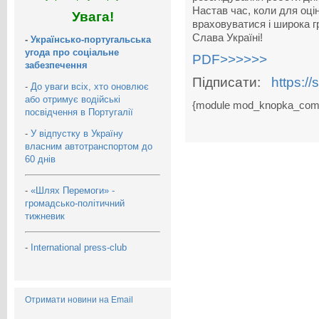
Настав час, коли для оц
Увага!
враховуватися і широка 
Слава Україні!
-
Українсько-португальська
угода про соціальне
PDF>>>>>>
забезпечення
Підписати:
https://
-
До уваги всіх, хто оновлює
або отримує водійські
{module mod_knopka_com
посвідчення в Португалії
-
У відпустку в Україну
власним автотранспортом до
60 днів
-
«Шлях Перемоги» -
громадсько-політичний
тижневик
-
International press-club
Отримати новини на Email