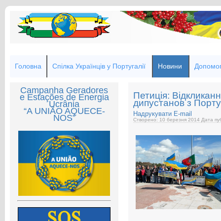
Головна
Спілка Українців у Португалії
Новини
Допомог
Campanha Geradores
Петиція: Відкликанн
e Estações de Energia
дипустанов з Порту
Ucrânia
“A UNIÃO AQUECE-
Надрукувати
E-mail
NOS”
Створено: 10 березня 2014
Дата пуб