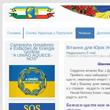
Головна
Спілка Українців у Португалії
Новини
Допомог
Campanha Geradores
Вітання для Юрія У
e Estações de Energia
Ucrânia
Надрукувати
E-mail
“A UNIÃO AQUECE-
Створено: 12 березня 2010
Дата пуб
NOS”
Шановн
Сердечно вітаємо Вас з Д
Прийміть наші найщиріші по
щастя, невичерпної енергії і
Хай у Вашому домі завжди п
а у справах - мудрість та ви
Нехай Матінка Божа і нада
радість життя.
Бажаєм щастя вам люд
міцного,