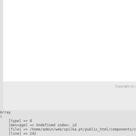
Copyright (c)
Array

(

    [type] => 8

    [message] => Undefined index: id

    [file] => /home/admin/web/spilka.pt/public_html/components/c
    [line] => 242
