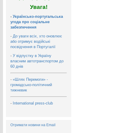
Увага!
-
Українсько-португальська
угода про соціальне
забезпечення
-
До уваги всіх, хто оновлює
або отримує водійські
посвідчення в Португалії
-
У відпустку в Україну
власним автотранспортом до
60 днів
-
«Шлях Перемоги» -
громадсько-політичний
тижневик
-
International press-club
Отримати новини на Email