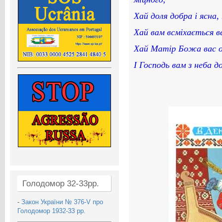
Хай доля добра і ясна,
Хай вам всміхається ве
Хай Матір Божа вас о
І Господь вам з неба д
Голодомор 32-33рр.
-
Закон України № 376-V про
Голодомор 1932-33 рр.