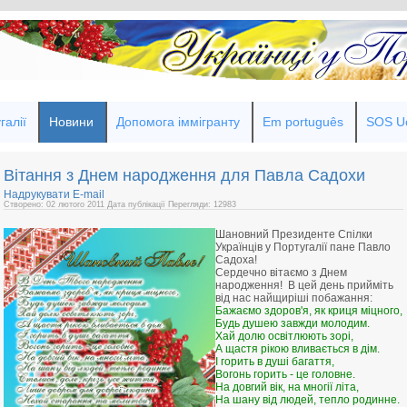
галії
Новини
Допомога іммігранту
Em português
SOS Uc
Вітання з Днем народження для Павла Садохи
Надрукувати
E-mail
Створено: 02 лютого 2011
Дата публікації
Перегляди: 12983
Шановний Президенте Спілки
Українців у Португалії пане Павло
Садоха!
Сердечно вітаємо з Днем
народження! В цей день прийміть
від нас найщиріші побажання:
Бажаємо здоров'я, як криця міцного,
Будь душею завжди молодим.
Хай долю освітлюють зорі,
А щастя рікою вливається в дім.
І горить в душі багаття,
Вогонь горить - це головне.
На довгий вік, на многії літа,
На шану від людей, тепло родинне.