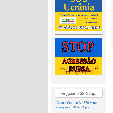
Голодомор 32-33рр.
-
Закон України № 376-V про
Голодомор 1932-33 рр.