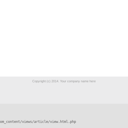
Copyright (c) 2014. Your company name here
om_content/views/article/view.html.php
