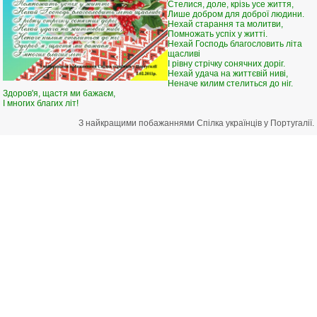
Стелися, доле, крізь усе життя,
Лише добром для доброї людини.
Нехай старання та молитви,
Помножать успіх у житті.
Нехай Господь благословить літа
щасливі
І рівну стрічку сонячних доріг.
Нехай удача на життєвій ниві,
Неначе килим стелиться до ніг.
Здоров'я, щастя ми бажаєм,
І многих благих літ!
З найкращими побажаннями Спілка українців у Португалії.