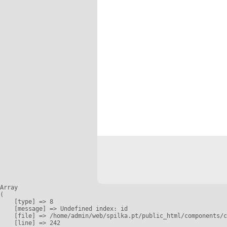
Array

(

    [type] => 8

    [message] => Undefined index: id

    [file] => /home/admin/web/spilka.pt/public_html/components/c
    [line] => 242
