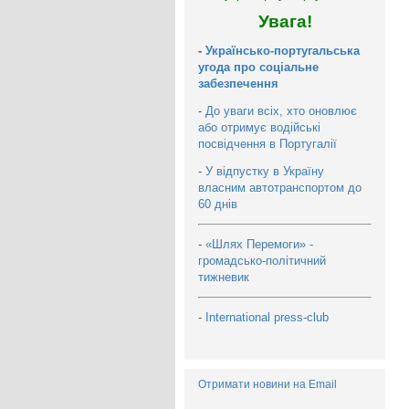
Увага!
-
Українсько-португальська
угода про соціальне
забезпечення
-
До уваги всіх, хто оновлює
або отримує водійські
посвідчення в Португалії
-
У відпустку в Україну
власним автотранспортом до
60 днів
-
«Шлях Перемоги» -
громадсько-політичний
тижневик
-
International press-club
Отримати новини на Email